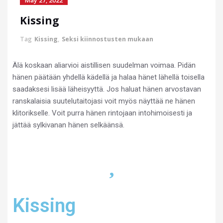
May 27, 2022
Kissing
Tag
Kissing
,
Seksi kiinnostusten mukaan
Älä koskaan aliarvioi aistillisen suudelman voimaa. Pidän
hänen päätään yhdellä kädellä ja halaa hänet lähellä toisella
saadaksesi lisää läheisyyttä. Jos haluat hänen arvostavan
ranskalaisia suutelutaitojasi voit myös näyttää ne hänen
klitorikselle. Voit purra hänen rintojaan intohimoisesti ja
jättää sylkivanan hänen selkäänsä.
Kissing