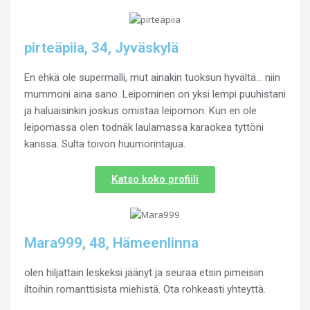
pirteäpiia, 34, Jyväskylä
En ehkä ole supermalli, mut ainakin tuoksun hyvältä… niin
mummoni aina sano. Leipominen on yksi lempi puuhistani
ja haluaisinkin joskus omistaa leipomon. Kun en ole
leipomassa olen todnäk laulamassa karaokea tyttöni
kanssa. Sulta toivon huumorintajua.
Katso koko profiili
Mara999, 48, Hämeenlinna
olen hiljattain leskeksi jäänyt ja seuraa etsin pimeisiin
iltoihin romanttisista miehistä. Ota rohkeasti yhteyttä.