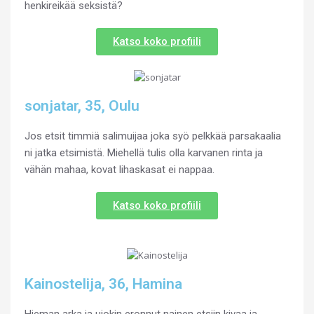
henkireikää seksistä?
Katso koko profiili
sonjatar, 35, Oulu
Jos etsit timmiä salimuijaa joka syö pelkkää parsakaalia
ni jatka etsimistä. Miehellä tulis olla karvanen rinta ja
vähän mahaa, kovat lihaskasat ei nappaa.
Katso koko profiili
Kainostelija, 36, Hamina
Hieman arka ja ujokin eronnut nainen etsiin kivaa ja