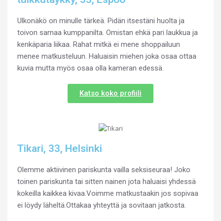
Ulkonäkö on minulle tärkeä. Pidän itsestäni huolta ja
toivon samaa kumppanilta. Omistan ehkä pari laukkua ja
kenkäparia liikaa. Rahat mitkä ei mene shoppailuun
menee matkusteluun. Haluaisin miehen joka osaa ottaa
kuvia mutta myös osaa olla kameran edessä.
Katso koko profiili
Tikari, 33, Helsinki
Olemme aktiivinen pariskunta vailla seksiseuraa! Joko
toinen pariskunta tai sitten nainen jota haluaisi yhdessä
kokeilla kaikkea kivaa.Voimme matkustaakin jos sopivaa
ei löydy läheltä.Ottakaa yhteyttä ja sovitaan jatkosta.