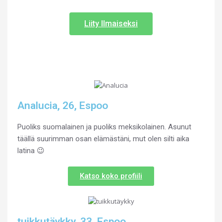
Liity Ilmaiseksi
Analucia, 26, Espoo
Puoliks suomalainen ja puoliks meksikolainen. Asunut
täällä suurimman osan elämästäni, mut olen silti aika
latina 😉
Katso koko profiili
tuikkutäykky, 33, Espoo