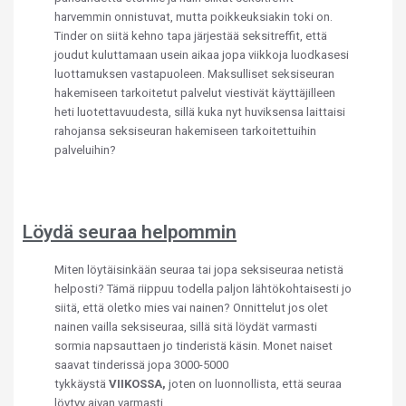
harvemmin onnistuvat, mutta poikkeuksiakin toki on.
Tinder on siitä kehno tapa järjestää seksitreffit, että
joudut kuluttamaan usein aikaa jopa viikkoja luodkasesi
luottamuksen vastapuoleen. Maksulliset seksiseuran
hakemiseen tarkoitetut palvelut viestivät käyttäjilleen
heti luotettavuudesta, sillä kuka nyt huviksensa laittaisi
rahojansa seksiseuran hakemiseen tarkoitettuihin
palveluihin?
Löydä seuraa helpommin
Miten löytäisinkään seuraa tai jopa seksiseuraa netistä
helposti? Tämä riippuu todella paljon lähtökohtaisesti jo
siitä, että oletko mies vai nainen? Onnittelut jos olet
nainen vailla seksiseuraa, sillä sitä löydät varmasti
sormia napsauttaen jo tinderistä käsin. Monet naiset
saavat tinderissä jopa 3000-5000
tykkäystä
VIIKOSSA,
joten on luonnollista, että seuraa
löytyy aivan varmasti.