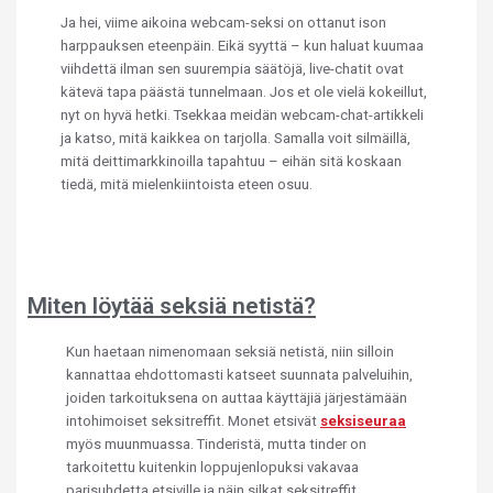
Ja hei, viime aikoina webcam-seksi on ottanut ison
harppauksen eteenpäin. Eikä syyttä – kun haluat kuumaa
viihdettä ilman sen suurempia säätöjä, live-chatit ovat
kätevä tapa päästä tunnelmaan. Jos et ole vielä kokeillut,
nyt on hyvä hetki. Tsekkaa meidän webcam-chat-artikkeli
ja katso, mitä kaikkea on tarjolla. Samalla voit silmäillä,
mitä deittimarkkinoilla tapahtuu – eihän sitä koskaan
tiedä, mitä mielenkiintoista eteen osuu.
Miten löytää seksiä netistä?
Kun haetaan nimenomaan seksiä netistä, niin silloin
kannattaa ehdottomasti katseet suunnata palveluihin,
joiden tarkoituksena on auttaa käyttäjiä järjestämään
intohimoiset seksitreffit. Monet etsivät
seksiseuraa
myös muunmuassa. Tinderistä, mutta tinder on
tarkoitettu kuitenkin loppujenlopuksi vakavaa
parisuhdetta etsiville ja näin silkat seksitreffit