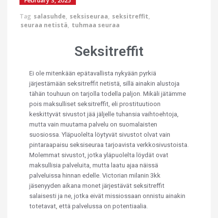
February 3, 2025
Tag
salasuhde
,
seksiseuraa
,
seksitreffit
,
seuraa netistä
,
tuhmaa seuraa
Seksitreffit
Ei ole mitenkään epätavallista nykyään pyrkiä
järjestämään seksitreffit netistä, sillä ainakin alustoja
tähän touhuun on tarjolla todella paljon. Mikäli jätämme
pois maksulliset seksitreffit, eli prostituutioon
keskittyvät sivustot jää jäljelle tuhansia vaihtoehtoja,
mutta vain muutama palvelu on suomalaisten
suosiossa. Yläpuolelta löytyvät sivustot olvat vain
pintaraapaisu seksiseuraa tarjoavista verkkosivustoista.
Molemmat sivustot, jotka yläpuolelta löydät ovat
maksullisia palveluita, mutta laatu ajaa näissä
palveluissa hinnan edelle. Victorian milanin 3kk
jäsenyyden aikana monet järjestävät seksitreffit
salaisesti ja ne, jotka eivät missiossaan onnistu ainakin
totetavat, että palvelussa on potentiaalia.