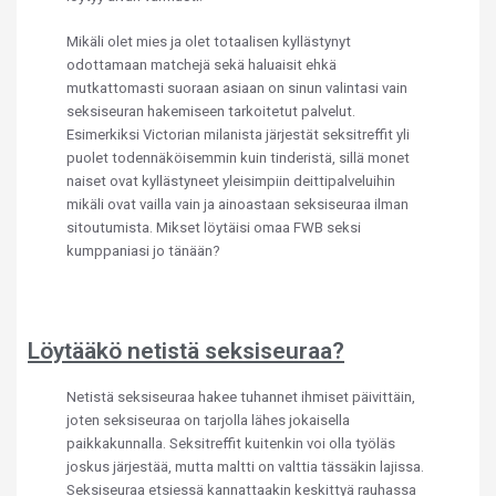
Mikäli olet mies ja olet totaalisen kyllästynyt
odottamaan matchejä sekä haluaisit ehkä
mutkattomasti suoraan asiaan on sinun valintasi vain
seksiseuran hakemiseen tarkoitetut palvelut.
Esimerkiksi Victorian milanista järjestät seksitreffit yli
puolet todennäköisemmin kuin tinderistä, sillä monet
naiset ovat kyllästyneet yleisimpiin deittipalveluihin
mikäli ovat vailla vain ja ainoastaan seksiseuraa ilman
sitoutumista. Mikset löytäisi omaa FWB seksi
kumppaniasi jo tänään?
Löytääkö netistä seksiseuraa?
Netistä seksiseuraa hakee tuhannet ihmiset päivittäin,
joten seksiseuraa on tarjolla lähes jokaisella
paikkakunnalla. Seksitreffit kuitenkin voi olla työläs
joskus järjestää, mutta maltti on valttia tässäkin lajissa.
Seksiseuraa etsiessä kannattaakin keskittyä rauhassa