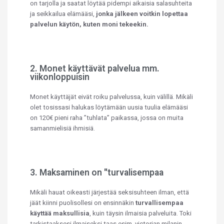
on tarjolla ja saatat löytää pidempi aikaisia salasuhteita
ja seikkailua elämääsi,
jonka jälkeen voitkin lopettaa
palvelun käytön, kuten moni tekeekin.
2. Monet käyttävät palvelua mm.
viikonloppuisin
Monet käyttäjät eivät roiku palvelussa, kuin välillä. Mikäli
olet tosissasi halukas löytämään uusia tuulia elämääsi
on 120€ pieni raha ”tuhlata” paikassa, jossa on muita
samanmielisiä ihmisiä.
3. Maksaminen on ''turvalisempaa
Mikäli hauat oikeasti järjestää seksisuhteen ilman, että
jäät kiinni puolisollesi on ensinnäkin
turvallisempaa
käyttää maksullisia
, kuin täysin ilmaisia palveluita. Toki
tarkistaaksesi ilmaiseksi taas esim. victorian milanin