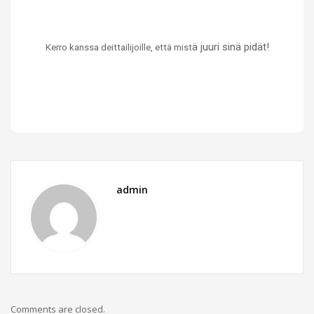
ä juuri sin
ä pid
ät!
Kerro kanssa deittailijoille, että mist
admin
Comments are closed.