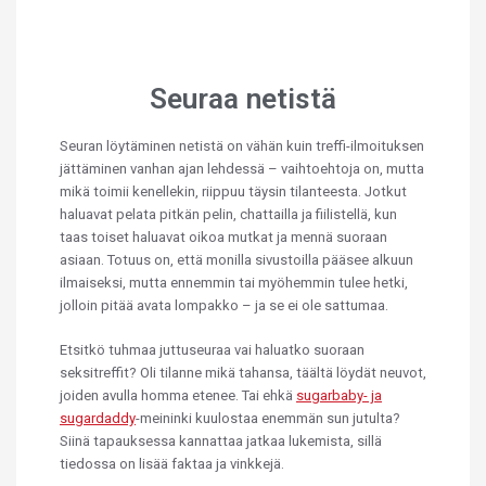
Seuraa netistä
Seuran löytäminen netistä on vähän kuin treffi-ilmoituksen
jättäminen vanhan ajan lehdessä – vaihtoehtoja on, mutta
mikä toimii kenellekin, riippuu täysin tilanteesta. Jotkut
haluavat pelata pitkän pelin, chattailla ja fiilistellä, kun
taas toiset haluavat oikoa mutkat ja mennä suoraan
asiaan. Totuus on, että monilla sivustoilla pääsee alkuun
ilmaiseksi, mutta ennemmin tai myöhemmin tulee hetki,
jolloin pitää avata lompakko – ja se ei ole sattumaa.
Etsitkö tuhmaa juttuseuraa vai haluatko suoraan
seksitreffit? Oli tilanne mikä tahansa, täältä löydät neuvot,
joiden avulla homma etenee. Tai ehkä
sugarbaby- ja
sugardaddy
-meininki kuulostaa enemmän sun jutulta?
Siinä tapauksessa kannattaa jatkaa lukemista, sillä
tiedossa on lisää faktaa ja vinkkejä.