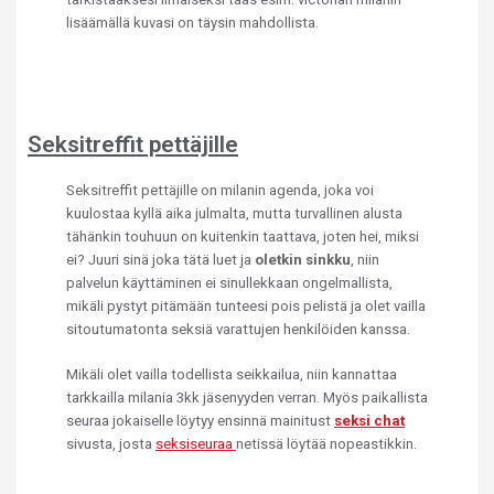
lisäämällä kuvasi on täysin mahdollista.
Seksitreffit pettäjille
Seksitreffit pettäjille on milanin agenda, joka voi
kuulostaa kyllä aika julmalta, mutta turvallinen alusta
tähänkin touhuun on kuitenkin taattava, joten hei, miksi
ei? Juuri sinä joka tätä luet ja
oletkin sinkku
, niin
palvelun käyttäminen ei sinullekkaan ongelmallista,
mikäli pystyt pitämään tunteesi pois pelistä ja olet vailla
sitoutumatonta seksiä varattujen henkilöiden kanssa.
Mikäli olet vailla todellista seikkailua, niin kannattaa
tarkkailla milania 3kk jäsenyyden verran. Myös paikallista
seuraa jokaiselle löytyy ensinnä mainitust
seksi chat
sivusta, josta
seksiseuraa
netissä löytää nopeastikkin.