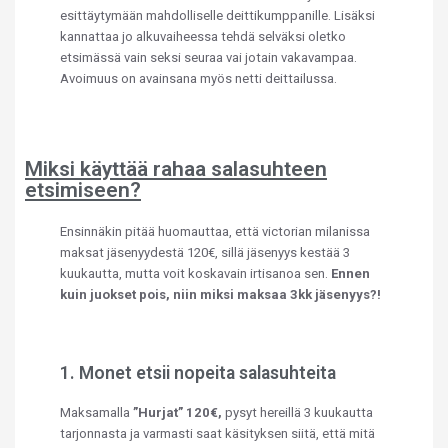
esittäytymään mahdolliselle deittikumppanille. Lisäksi
kannattaa jo alkuvaiheessa tehdä selväksi oletko
etsimässä vain seksi seuraa vai jotain vakavampaa.
Avoimuus on avainsana myös netti deittailussa.
Miksi käyttää rahaa salasuhteen
etsimiseen?
Ensinnäkin pitää huomauttaa, että victorian milanissa
maksat jäsenyydestä 120€, sillä jäsenyys kestää 3
kuukautta, mutta voit koskavain irtisanoa sen.
Ennen
kuin juokset pois, niin miksi maksaa 3kk jäsenyys?!
1. Monet etsii nopeita salasuhteita
Maksamalla
”Hurjat”
120€,
pysyt hereillä 3 kuukautta
tarjonnasta ja varmasti saat käsityksen siitä, että mitä