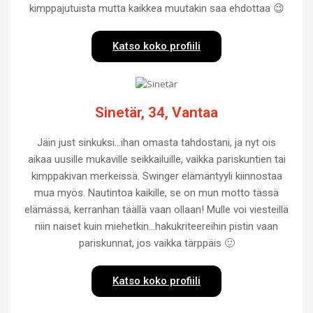
kimppajutuista mutta kaikkea muutakin saa ehdottaa 😉
Katso koko profiili
Sinetär, 34, Vantaa
Jäin just sinkuksi…ihan omasta tahdostani, ja nyt ois
aikaa uusille mukaville seikkailuille, vaikka pariskuntien tai
kimppakivan merkeissä. Swinger elämäntyyli kiinnostaa
mua myös. Nautintoa kaikille, se on mun motto tässä
elämässä, kerranhan täällä vaan ollaan! Mulle voi viesteillä
niin naiset kuin miehetkin…hakukriteereihin pistin vaan
pariskunnat, jos vaikka tärppäis 🙂
Katso koko profiili