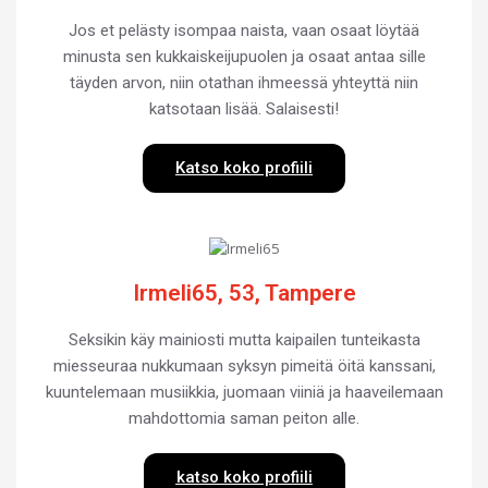
Jos et pelästy isompaa naista, vaan osaat löytää
minusta sen kukkaiskeijupuolen ja osaat antaa sille
täyden arvon, niin otathan ihmeessä yhteyttä niin
katsotaan lisää. Salaisesti!
Katso koko profiili
Irmeli65, 53, Tampere
Seksikin käy mainiosti mutta kaipailen tunteikasta
miesseuraa nukkumaan syksyn pimeitä öitä kanssani,
kuuntelemaan musiikkia, juomaan viiniä ja haaveilemaan
mahdottomia saman peiton alle.
katso koko profiili