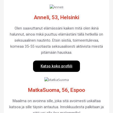
AnneIi, 53, Helsinki
Olen saavuttanut elämässäni kaiken mitä olen ikinä
halunnut, ainoa mikä puuttuu elämästäni tällä hetkellä on
seksuaalinen nautinto. Etsin siistiä, toimeentulevaa,
komeaa 35-55 vuotiasta seksuaalisesti aktiivista miestä
pitämään hauskaa.
Katso koko profiili
MatkaSuoma, 56, Espoo
Maailma on avoinna sille, joka sitä avoimesti uskaltaa
katsoa ja sille täysin antautua. Innokkuudesta palkitaan ja
siitä voi olla iloa molemmille!