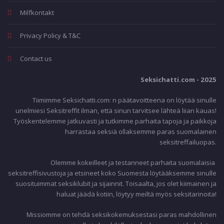
Milfkontakt
Privacy Policy & T&C
Contact us
Seksichatti.com - 2025
Tiimimme Seksichatti.com: n päätavoitteena on löytää sinulle
unelmiesi Seksitreffit ilman, että sinun tarvitsee lähteä liian kauas!
Työskentelemme jatkuvasti ja tutkimme parhaita tapoja ja paikkoja
harrastaa seksiä ollaksemme paras suomalainen
seksitreffailuopas.
Olemme kokeilleet ja testanneet parhaita suomalaisia ​​
seksitreffisivustoja ja etsineet koko Suomesta löytääksemme sinulle
suosituimmat seksiklubit ja sijainnit. Toisaalta, jos olet kiimainen ja
haluat jäädä kotiin, löytyy meiltä myös seksitarinoita!
Missiomme on tehdä seksikokemuksestasi paras mahdollinen