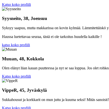
Katso koko profiili
Syysneito, 38, Joensuu
Syksyy saapuu, mutta makkarissa on kovin kylmää. Lämmitettäiskö yh
Haussa luetettavaa seuraa, tästä ei ole tarkoitus huudella kaikille !
katso koko profiili
Muuan, 48, Kokkola
Olen elänyt liian kauan puutteessa ja nyt se saa loppua. Jos olet rohkea
Katso koko profiili
VippeR, 45, Jyväskylä
Sukkahousut ja korkkarit on mun juttu ja kuuma seksi! Mitäs sanoisit
Katso koko profiili