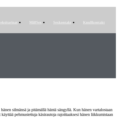
Seksitarinat
MilfSex
Sexkontakt
Knullkontakt
la hänen silmänsä ja pitämällä häntä sängyllä. Kun hänen vartalostaan
t käyttää pehmustettuja käsirautoja rajoittaaksesi hänen liikkumistaan