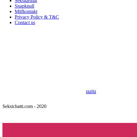
Seksitarinat
Snapknull
Milfkontakt
Privacy Policy & T&C
Contact us
Seksichatti.com - 2025
Tiimimme Seksichatti.com: n päätavoitteena on löytää sinulle unelmiesi 
ollaksemme paras suomalainen seksitreffailuopas.
Olemme kokeilleet ja testanneet parhaita suomalaisia ​​seksitreffisivust
löytyy meiltä myös seksitarinoita!
Missiomme on tehdä seksikokemuksestasi paras mahdollinen sinulle ja 
Paras paikka löytää pikapano Suomesta on
täällä
.
Seksichatti.com - 2020