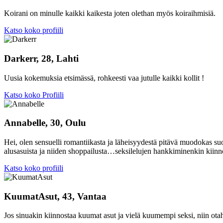
Koirani on minulle kaikki kaikesta joten olethan myös koiraihmisiä.
Katso koko profiili
Darkerr, 28, Lahti
Uusia kokemuksia etsimässä, rohkeesti vaa jutulle kaikki kollit !
Katso koko Profiili
Annabelle, 30, Oulu
Hei, olen sensuelli romantiikasta ja läheisyydestä pitävä muodokas su
alusasuista ja niiden shoppailusta…seksilelujen hankkiminenkin kiinnos
Katso koko profiili
KuumatAsut, 43, Vantaa
Jos sinuakin kiinnostaa kuumat asut ja vielä kuumempi seksi, niin otahan