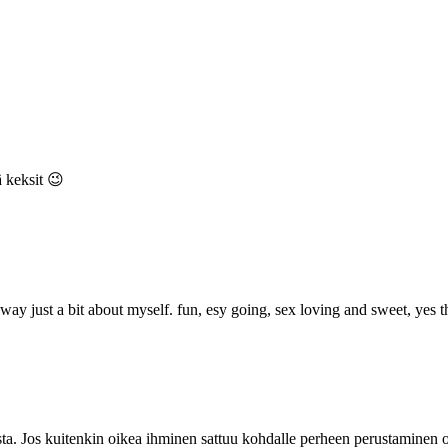
ä keksit 😉
ay just a bit about myself. fun, esy going, sex loving and sweet, yes th
usta. Jos kuitenkin oikea ihminen sattuu kohdalle perheen perustaminen o