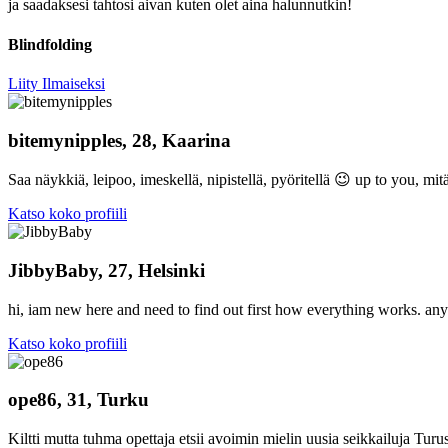
ja saadaksesi tahtosi aivan kuten olet aina halunnutkin!
Blindfolding
Liity Ilmaiseksi
bitemynipples, 28, Kaarina
Saa näykkiä, leipoo, imeskellä, nipistellä, pyöritellä 😉 up to you, mit
Katso koko profiili
JibbyBaby, 27, Helsinki
hi, iam new here and need to find out first how everything works. anyw
Katso koko profiili
ope86, 31, Turku
Kiltti mutta tuhma opettaja etsii avoimin mielin uusia seikkailuja Tur