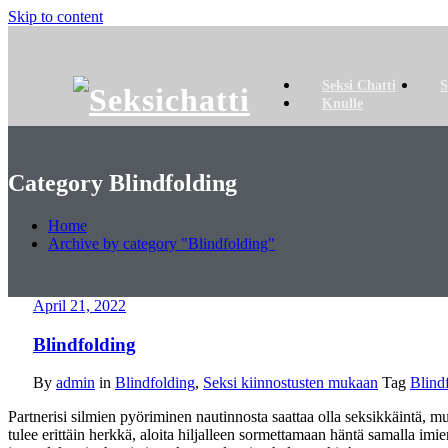
Skip to content
Seksi Chatti
S
Knulle
Category Blindfolding
Home
Archive by category "Blindfolding"
April 21, 2022
Blindfolding
By
admin
in
Blindfolding
,
Seksi kiinnostusten mukaan
Tag
Blind
Partnerisi silmien pyöriminen nautinnosta saattaa olla seksikkäintä, m
tulee erittäin herkkä, aloita hiljalleen sormettamaan häntä samalla imi