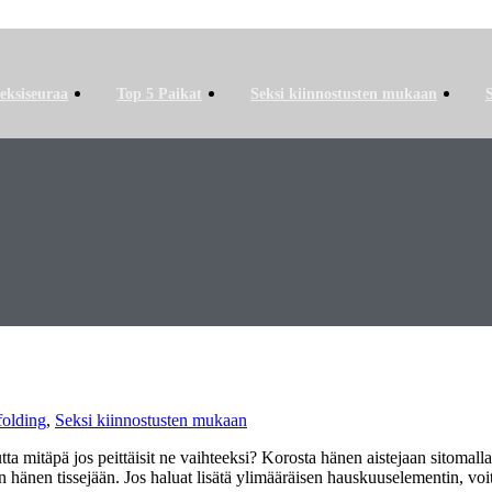
eksiseuraa
Top 5 Paikat
Seksi kiinnostusten mukaan
folding
,
Seksi kiinnostusten mukaan
utta mitäpä jos peittäisit ne vaihteeksi? Korosta hänen aistejaan sitomal
en hänen tissejään. Jos haluat lisätä ylimääräisen hauskuuselementin, voi