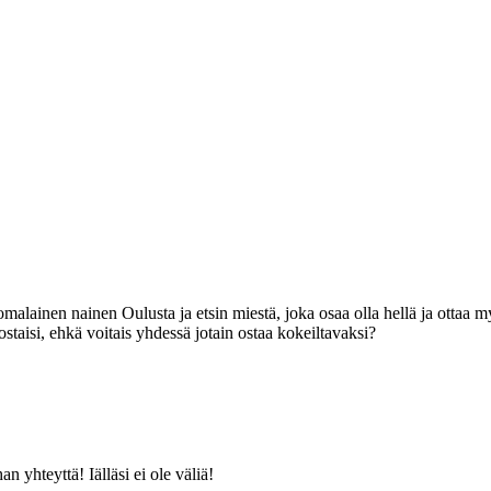
omalainen nainen Oulusta ja etsin miestä, joka osaa olla hellä ja ottaa 
taisi, ehkä voitais yhdessä jotain ostaa kokeiltavaksi?
 yhteyttä! Iälläsi ei ole väliä!