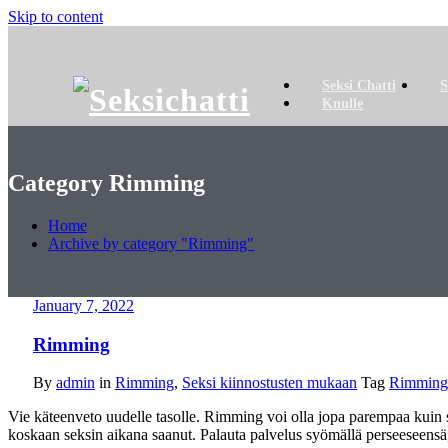
Skip to content
Seksi Chatti
S
Knulle
Category Rimming
Home
Archive by category "Rimming"
January 7, 2022
Rimming
By
admin
in
Rimming
,
Seksi kiinnostusten mukaan
Tag
Rimming
Vie käteenveto uudelle tasolle. Rimming voi olla jopa parempaa kuin s
koskaan seksin aikana saanut. Palauta palvelus syömällä perseeseensä, 