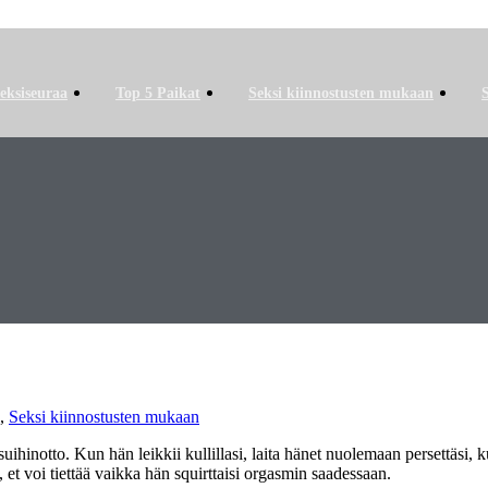
eksiseuraa
Top 5 Paikat
Seksi kiinnostusten mukaan
,
Seksi kiinnostusten mukaan
uihinotto. Kun hän leikkii kullillasi, laita hänet nuolemaan persettäsi,
et voi tiettää vaikka hän squirttaisi orgasmin saadessaan.