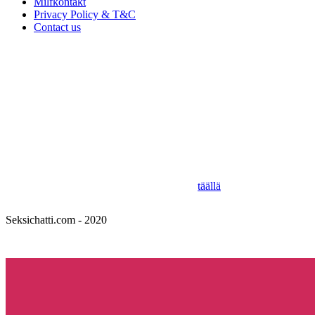
Milfkontakt
Privacy Policy & T&C
Contact us
Seksichatti.com - 2025
Tiimimme Seksichatti.com: n päätavoitteena on löytää sinulle unelmiesi 
ollaksemme paras suomalainen seksitreffailuopas.
Olemme kokeilleet ja testanneet parhaita suomalaisia ​​seksitreffisivust
löytyy meiltä myös seksitarinoita!
Missiomme on tehdä seksikokemuksestasi paras mahdollinen sinulle ja 
Paras paikka löytää pikapano Suomesta on
täällä
.
Seksichatti.com - 2020