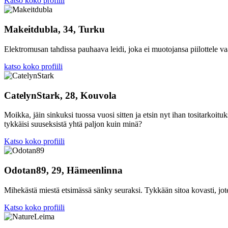
Katso koko profiili
Makeitdubla, 34, Turku
Elektromusan tahdissa pauhaava leidi, joka ei muotojansa piilottele vaa
katso koko profiili
CatelynStark, 28, Kouvola
Moikka, jäin sinkuksi tuossa vuosi sitten ja etsin nyt ihan tositarko
tykkäisi suuseksistä yhtä paljon kuin minä?
Katso koko profiili
Odotan89, 29, Hämeenlinna
Mihekästä miestä etsimässä sänky seuraksi. Tykkään sitoa kovasti, joten 
Katso koko profiili