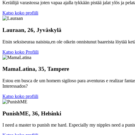
Keräilijä varastossa joten vapaa ajalla tykkään pistää jalat ylös ja pel
Katso koko profiili
Lauraan, 26, Jyväskylä
Etsin seksiseuraa naisista,en ole oikein onnistunut baareista löytää ke
Katso koko Profiili
MamaLatina, 35, Tampere
Estou em busca de um homem sigiloso para aventuras e realizar fanta
Interessados?
Katso koko profiili
PunishME, 36, Helsinki
I need a master to punish me hard. Especially my nipples need a pun