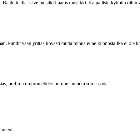
ata Battlefieldiä. Live musiikki paras musiikki. Kaipailisin kylmiin öihi
tään, kundit vaan yrittää kovasti mutta minua ei ne kiinnosta.Ikä ei ole 
sias, prefiro comprometidos porque também sou casada.
ishment