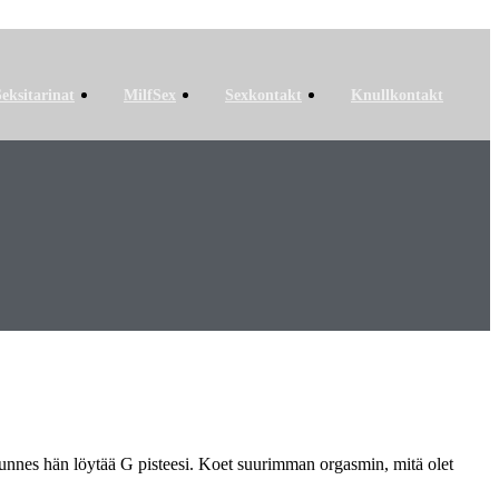
Seksitarinat
MilfSex
Sexkontakt
Knullkontakt
 kunnes hän löytää G pisteesi. Koet suurimman orgasmin, mitä olet