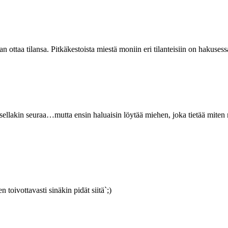
n ottaa tilansa. Pitkäkestoista miestä moniin eri tilanteisiin on hakuses
ituksellakin seuraa…mutta ensin haluaisin löytää miehen, joka tietää mi
toivottavasti sinäkin pidät siitä`;)