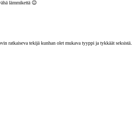
n vähä lämmikettä 😉
kovin ratkaiseva tekijä kunhan olet mukava tyyppi ja tykkäät seksistä.