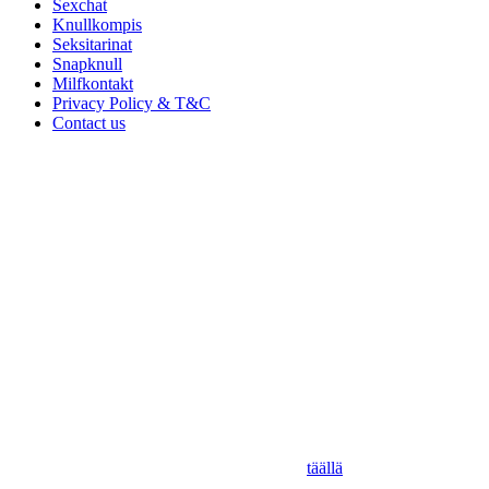
Sexchat
Knullkompis
Seksitarinat
Snapknull
Milfkontakt
Privacy Policy & T&C
Contact us
Seksichatti.com - 2025
Tiimimme Seksichatti.com: n päätavoitteena on löytää sinulle
unelmiesi Seksitreffit ilman, että sinun tarvitsee lähteä liian kauas!
Työskentelemme jatkuvasti ja tutkimme parhaita tapoja ja paikkoja
harrastaa seksiä ollaksemme paras suomalainen seksitreffailuopas.
Olemme kokeilleet ja testanneet parhaita suomalaisia ​​
seksitreffisivustoja ja etsineet koko Suomesta löytääksemme sinulle
suosituimmat seksiklubit ja sijainnit. Toisaalta, jos olet kiimainen ja
haluat jäädä kotiin, löytyy meiltä myös seksitarinoita!
Missiomme on tehdä seksikokemuksestasi paras mahdollinen sinulle
ja henkilölle, jonka kanssa aiot kohdata...
Paras paikka löytää pikapano Suomesta on
täällä
.