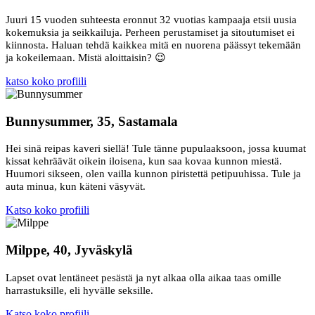
Juuri 15 vuoden suhteesta eronnut 32 vuotias kampaaja etsii uusia
kokemuksia ja seikkailuja. Perheen perustamiset ja sitoutumiset ei
kiinnosta. Haluan tehdä kaikkea mitä en nuorena päässyt tekemään
ja kokeilemaan. Mistä aloittaisin? 😉
katso koko profiili
Bunnysummer, 35, Sastamala
Hei sinä reipas kaveri siellä! Tule tänne pupulaaksoon, jossa kuumat
kissat kehräävät oikein iloisena, kun saa kovaa kunnon miestä.
Huumori sikseen, olen vailla kunnon piristettä petipuuhissa. Tule ja
auta minua, kun käteni väsyvät.
Katso koko profiili
Milppe, 40, Jyväskylä
Lapset ovat lentäneet pesästä ja nyt alkaa olla aikaa taas omille
harrastuksille, eli hyvälle seksille.
Katso koko profiili