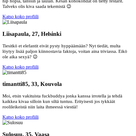
hip hopia, tanssin ja laulan. Kesän kohokohdat on tietty festarit.
Talveks olis kiva saada tekemistä 😉
Katso koko profiili
Liisapaula, 27, Helsinki
Tiesitkö et elefantit eivät pysty hyppäämään? Nyt tiedät, multa
löytyy lisää paljon kiinnostavia faktoja, voitan aina triviassa. Eikö
ole aika sexyä? 😉
Katso koko profiili
timantti85, 33, Kouvola
Moi, etsin vakituista fuckbuddya jonka kanssa irrotella ja tehdä
kaikkea kivaa silloin kun siltä tuntuu. Erityisesti jos tykkäät
roolileikeistä niin laita ihmeessä viestiä!
Katso koko profiili
Sulosuu, 35, Vaasa