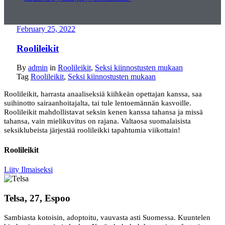
February 25, 2022
Roolileikit
By
admin
in
Roolileikit
,
Seksi kiinnostusten mukaan
Tag
Roolileikit
,
Seksi kiinnostusten mukaan
Roolileikit, harrasta anaaliseksiä kiihkeän opettajan kanssa, saa
suihinotto sairaanhoitajalta, tai tule lentoemännän kasvoille.
Roolileikit mahdollistavat seksin kenen kanssa tahansa ja missä
tahansa, vain mielikuvitus on rajana. Valtaosa suomalaisista
seksiklubeista järjestää roolileikki tapahtumia viikottain!
Roolileikit
Liity Ilmaiseksi
Telsa, 27, Espoo
Sambiasta kotoisin, adoptoitu, vauvasta asti Suomessa. Kuuntelen