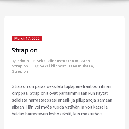
March 17, 2022
Strap on
By
admin
in
Seksi kiinnostusten mukaan
,
Strap on
Tag
Seksi kiinnostusten mukaan
,
Strap on
Strap on on paras seksilelu tuplapenetraatioon ilman
kimppaa. Strap onit ovat parhaimmillaan kun käytät
sellaista harrastaessasi anaali- ja pillupanoja samaan
aikaan. Hän voi myös tuoda ystävän ja voit katsella
heidän harrastavan lesboseksiä, kun masturboit.