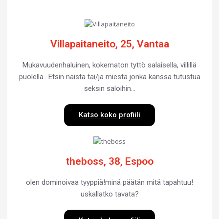
Villapaitaneito, 25, Vantaa
Mukavuudenhaluinen, kokematon tyttö salaisella, villillä
puolella.. Etsin naista tai/ja miestä jonka kanssa tutustua
seksin saloihin…
Katso koko profiili
theboss, 38, Espoo
olen dominoivaa tyyppiä!minä päätän mitä tapahtuu!
uskallatko tavata?