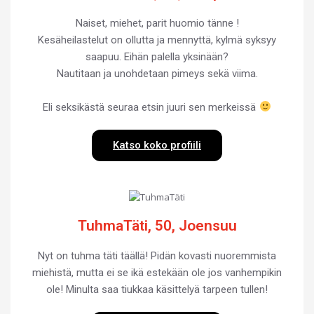
Naiset, miehet, parit huomio tänne !
Kesäheilastelut on ollutta ja mennyttä, kylmä syksyy
saapuu. Eihän palella yksinään?
Nautitaan ja unohdetaan pimeys sekä viima.
Eli seksikästä seuraa etsin juuri sen merkeissä
Katso koko profiili
TuhmaTäti, 50, Joensuu
Nyt on tuhma täti täällä! Pidän kovasti nuoremmista
miehistä, mutta ei se ikä estekään ole jos vanhempikin
ole! Minulta saa tiukkaa käsittelyä tarpeen tullen!