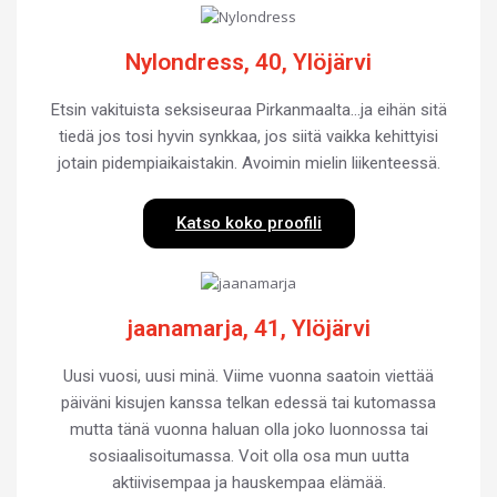
Nylondress, 40, Ylöjärvi
Etsin vakituista seksiseuraa Pirkanmaalta…ja eihän sitä
tiedä jos tosi hyvin synkkaa, jos siitä vaikka kehittyisi
jotain pidempiaikaistakin. Avoimin mielin liikenteessä.
Katso koko proofili
jaanamarja, 41, Ylöjärvi
Uusi vuosi, uusi minä. Viime vuonna saatoin viettää
päiväni kisujen kanssa telkan edessä tai kutomassa
mutta tänä vuonna haluan olla joko luonnossa tai
sosiaalisoitumassa. Voit olla osa mun uutta
aktiivisempaa ja hauskempaa elämää.