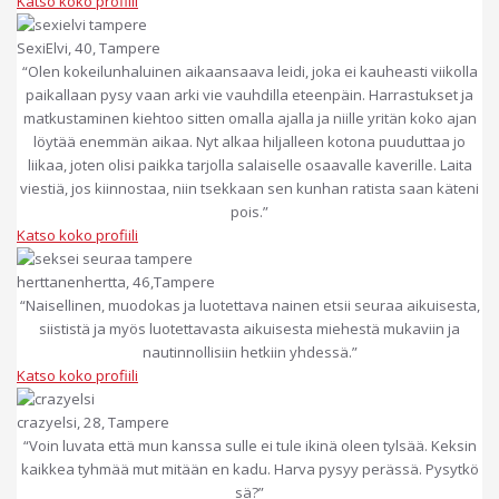
Katso koko profiili
SexiElvi, 40, Tampere
“Olen kokeilunhaluinen aikaansaava leidi, joka ei kauheasti viikolla
paikallaan pysy vaan arki vie vauhdilla eteenpäin. Harrastukset ja
matkustaminen kiehtoo sitten omalla ajalla ja niille yritän koko ajan
löytää enemmän aikaa. Nyt alkaa hiljalleen kotona puuduttaa jo
liikaa, joten olisi paikka tarjolla salaiselle osaavalle kaverille. Laita
viestiä, jos kiinnostaa, niin tsekkaan sen kunhan ratista saan käteni
pois.”
Katso koko profiili
herttanenhertta, 46,Tampere
“Naisellinen, muodokas ja luotettava nainen etsii seuraa aikuisesta,
siististä ja myös luotettavasta aikuisesta miehestä mukaviin ja
nautinnollisiin hetkiin yhdessä.”
Katso koko profiili
crazyelsi, 28, Tampere
“Voin luvata että mun kanssa sulle ei tule ikinä oleen tylsää. Keksin
kaikkea tyhmää mut mitään en kadu. Harva pysyy perässä. Pysytkö
sä?”