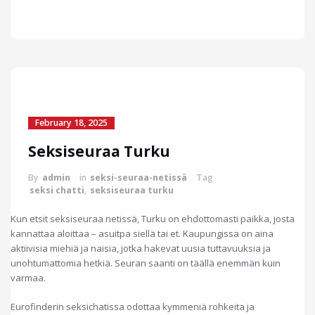
February 18, 2025
Seksiseuraa Turku
By
admin
in
seksi-seuraa-netissä
Tag
seksi chatti
,
seksiseuraa turku
Kun etsit seksiseuraa netissä, Turku on ehdottomasti paikka, josta
kannattaa aloittaa – asuitpa siellä tai et. Kaupungissa on aina
aktiivisia miehiä ja naisia, jotka hakevat uusia tuttavuuksia ja
unohtumattomia hetkiä. Seuran saanti on täällä enemmän kuin
varmaa.
Eurofinderin seksichatissa odottaa kymmeniä rohkeita ja