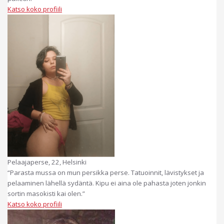
Katso koko profiili
Pelaajaperse, 22, Helsinki
“Parasta mussa on mun persikka perse. Tatuoinnit, lävistykset ja
pelaaminen lähellä sydäntä. Kipu ei aina ole pahasta joten jonkin
sortin masokisti kai olen.”
Katso koko profiili