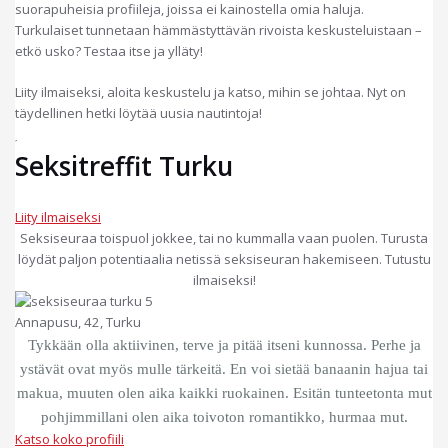
suorapuheisia profiileja, joissa ei kainostella omia haluja.
Turkulaiset tunnetaan hämmästyttävän rivoista keskusteluistaan –
etkö usko? Testaa itse ja ylläty!
Liity ilmaiseksi, aloita keskustelu ja katso, mihin se johtaa. Nyt on
täydellinen hetki löytää uusia nautintoja!
Seksitreffit Turku
Liity ilmaiseksi
Seksiseuraa toispuol jokkee, tai no kummalla vaan puolen. Turusta
löydät paljon potentiaalia netissä seksiseuran hakemiseen. Tutustu
ilmaiseksi!
Annapusu, 42, Turku
Tykkään olla aktiivinen, terve ja pitää itseni kunnossa. Perhe ja
ystävät ovat myös mulle tärkeitä. En voi sietää banaanin hajua tai
makua, muuten olen aika kaikki ruokainen. Esitän tunteetonta mut
pohjimmillani olen aika toivoton romantikko, hurmaa mut.
Katso koko profiili