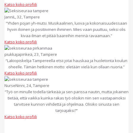
Katso koko profiili
JanniL, 32, Tampere
“Yhden pojan yh-mutsi. Musikaalinen, luova ja kokonaisuudessaan
hyvin iloinen ja positiivinen ihminen. Mies vaan puuttuu, seksi olis
kivaa ilman et pitää baareihin mennä ravaamaan.”
Katso koko profiili
piukkajapinkeä, 23, Tampere
“Lakiopiskelija Tampereella etsii jotai hauskaa ja huoletonta koulun
oheelle. Tämän hetkinen motto: eletään vielä kun ollaan nuoria.”
Katso koko profiili
NurseNinni, 24, Tampere
“Työ on minulle todella tärkeää ja sen parissa nautin, mutta jokainen
tietää, että vaikka kuinka rakas työ olisikin niin sen vastapainoksi
tarvitsee kunnon viihdettä ja ohjelmaa. Olisiko sinusta sen
tarjoajaksi?”
Katso koko profiili