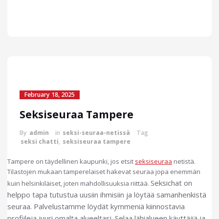
February 18, 2025
Seksiseuraa Tampere
By
admin
in
seksi-seuraa-netissä
Tag
seksi chatti
,
seksiseuraa tampere
Tampere on täydellinen kaupunki, jos etsit
seksiseuraa
netistä.
Tilastojen mukaan tamperelaiset hakevat seuraa jopa enemmän
Seksichat on
kuin helsinkiläiset, joten mahdollisuuksia riittää.
helppo tapa tutustua uusiin ihmisiin ja löytää samanhenkistä
seuraa. Palvelustamme löydät kymmeniä kiinnostavia
profiileja juuri omalta alueeltasi. Selaa lähialueen käyttäjiä ja