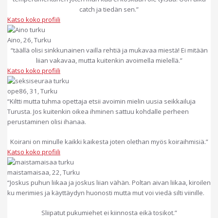
catch ja tiedän sen.”
Katso koko profiili
Aino, 26, Turku
“täällä olisi sinkkunainen vailla rehtiä ja mukavaa miestä! Ei mitään
liian vakavaa, mutta kuitenkin avoimella mielellä.”
Katso koko profiili
ope86, 31, Turku
“Kiltti mutta tuhma opettaja etsii avoimin mielin uusia seikkailuja
Turusta. Jos kuitenkin oikea ihminen sattuu kohdalle perheen
perustaminen olisi ihanaa.
Koirani on minulle kaikki kaikesta joten olethan myös koiraihmisiä.”
Katso koko profiili
maistamaisaa, 22, Turku
“Joskus puhun liikaa ja joskus liian vähän. Poltan aivan liikaa, kiroilen
ku merimies ja käyttäydyn huonosti mutta mut voi viedä silti viinille.
Sliipatut pukumiehet ei kiinnosta eikä tosikot.”