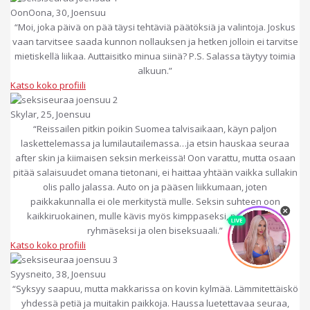
OonOona, 30, Joensuu
“Moi, joka päivä on pää täysi tehtäviä päätöksiä ja valintoja. Joskus
vaan tarvitsee saada kunnon nollauksen ja hetken jolloin ei tarvitse
mietiskellä liikaa. Auttaisitko minua siinä? P.S. Salassa täytyy toimia
alkuun.”
Katso koko profiili
Skylar, 25, Joensuu
“Reissailen pitkin poikin Suomea talvisaikaan, käyn paljon
laskettelemassa ja lumilautailemassa…ja etsin hauskaa seuraa
after skin ja kiimaisen seksin merkeissä! Oon varattu, mutta osaan
pitää salaisuudet omana tietonani, ei haittaa yhtään vaikka sullakin
olis pallo jalassa. Auto on ja pääsen liikkumaan, joten
paikkakunnalla ei ole merkitystä mulle. Seksin suhteen oon
kaikkiruokainen, mulle kävis myös kimppaseksi, pariskunnat,
ryhmäseksi ja olen biseksuaali.”
Katso koko profiili
Syysneito, 38, Joensuu
“Syksyy saapuu, mutta makkarissa on kovin kylmää. Lämmitettäiskö
yhdessä petiä ja muitakin paikkoja. Haussa luetettavaa seuraa,