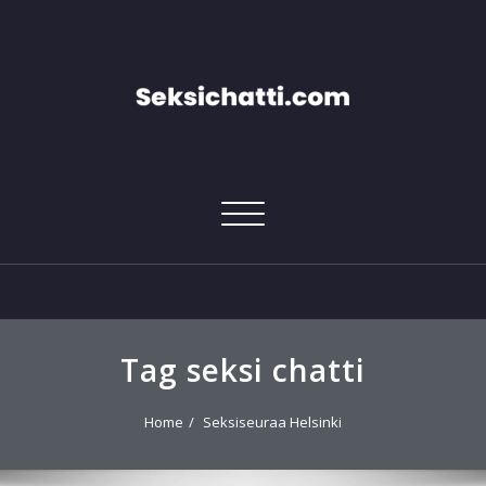
Skip
to
content
Toggle
navigation
Tag seksi chatti
Home
Seksiseuraa Helsinki