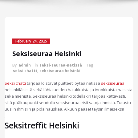
February 24, 2025
Seksiseuraa Helsinki
By
admin
in
seksi-seuraa-netissä
Tag
seksi chatti
,
seksiseuraa helsinki
Seksi chatti
tarjoaa loistavat puitteet löytää netissä
seksiseuraa
helsinkiläisistä sekä lähialueiden halukkaista ja innokkaista naisista
sekä miehistä. Seksiseuraa helsinki todellakin tarjoaa kattavasti,
sillä pääkaupunki seudulla seksiseuraa etsii satoja ihmisiä. Tutustu
uusiin ihmisiin ja pidä hauskaa. Alkuun pääset täysin ilmaiseksi!
Seksitreffit Helsinki