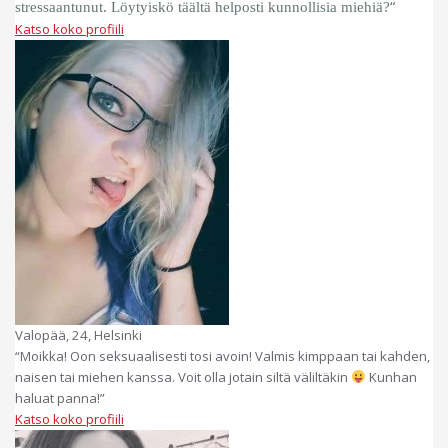
“
stressaantunut. Löytyiskö täältä helposti kunnollisia miehiä?
Katso koko profiili
Valopää, 24, Helsinki
“Moikka! Oon seksuaalisesti tosi avoin! Valmis kimppaan tai kahden,
naisen tai miehen kanssa. Voit olla jotain siltä väliltäkin
Kunhan
haluat panna!”
Katso koko profiili