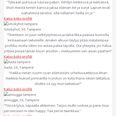
“Tykkään puhua ja nauraa paljon. Viihdyn keittiössä ja metsässä.
Etsin miestä kenen kanssa jakaa elämän ilot ja surut. Lapset eivät
isähahmoa tarvitse, sillä sellainen heillä on jo.”
Katso koko profiili
Smokyhot, 30, Tampere​
“Tilanteeni on juuri selkeytymässä ja tämä likka pääsee kunnolla
kirmaamaan laitumelle. Ainakin alkuun täytyy pitää matalampaa
profiilia, mutta sitten voi antaa palaa täysillä. Ota yhteyttä, jos halua
yrittää pistää tämän kisun aisoihin – mieluummin sen aisan päähän!”
Katso koko profiili
Aada, 26, Tampere
“Vaikka vietän suurin osan elämästäni urheiluvaatteissa ilman
meikkiä hiukset ponnarilla ni joskus on kyllä ihana oikein laittaitua,
olisitko sä syy mun laittaitua?”
Katso koko profiili
annugga, 26, Tampere
“Töissä tylsä, vapaalla aktiivinen. Tarjoo mulle ruokaa ja pane mua
perseeseen ni olen happy. Tää perse twerkkaa.”