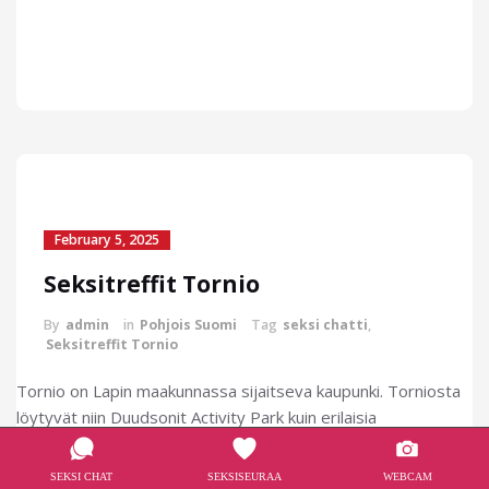
February 5, 2025
Seksitreffit Tornio
By
admin
in
Pohjois Suomi
Tag
seksi chatti
,
Seksitreffit Tornio
Tornio on Lapin maakunnassa sijaitseva kaupunki. Torniosta
löytyvät niin Duudsonit Activity Park kuin erilaisia
museoitakin. Jos haet julkista seksiä Torniossa, niin
suositeltavaa on hieman syrjemmillä alueilla. Kaupungin
SEKSI CHAT
SEKSISEURAA
WEBCAM