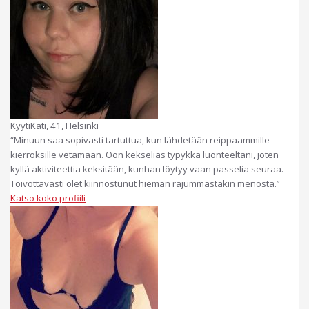
KyytiKati, 41, Helsinki
“Minuun saa sopivasti tartuttua, kun lähdetään reippaammille
kierroksille vetämään. Oon kekseliäs typykkä luonteeltani, joten
kyllä aktiviteettia keksitään, kunhan löytyy vaan passelia seuraa.
Toivottavasti olet kiinnostunut hieman rajummastakin menosta.”
Katso koko profiili