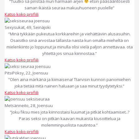
“Tuutko sä piristää mun harmaan arjen
etsin pääsääntösesti
saman ikäistä seuraa makuuhuoneen puolelle”
Katso koko profiili
Sexysukat, 49, Seinäjoki
“Minä tykkään pukeutua korkkareihin ja viehättäviin alusasuihin.
Osaisitko sinä arvostaa tällaista naista kun omalta mieheltä on
mielenkiinto jo loppunut ja minulla olisi vielä paljon annettavaa. ota
yhtettä jos sinua kiinnostaa.”
Katso koko profiili
PitsiPöksy, 22, Joensuu
“Olen aina märkänä ja kiimaisena! Ttarvisin kunnon panomiehen
joka tietää mitä nainen haluaan ja saa minut tyydytetyksi.”
Katso koko profiili
Metsänneito, 28, Joensuu
“Joku fiksu mies jota kiinnostaisi kuumat ja pitkät kohtaamiset..?
Paras seksi on pitkän kaavan mukaista kiusoittelua ja
molemminpuolista nautintoa.”
Katso koko profiili