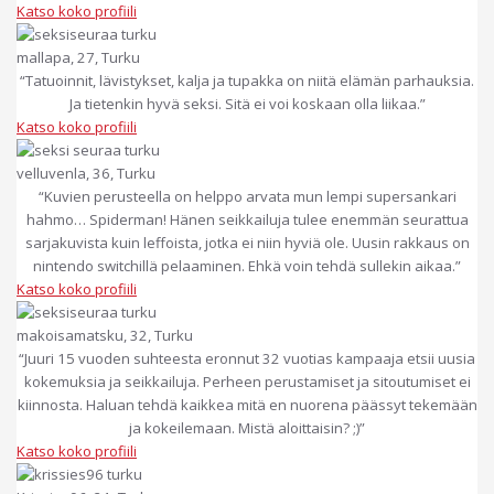
Katso koko profiili
mallapa, 27, Turku
“Tatuoinnit, lävistykset, kalja ja tupakka on niitä elämän parhauksia.
Ja tietenkin hyvä seksi. Sitä ei voi koskaan olla liikaa.”
Katso koko profiili
velluvenla, 36, Turku
“Kuvien perusteella on helppo arvata mun lempi supersankari
hahmo… Spiderman! Hänen seikkailuja tulee enemmän seurattua
sarjakuvista kuin leffoista, jotka ei niin hyviä ole. Uusin rakkaus on
nintendo switchillä pelaaminen. Ehkä voin tehdä sullekin aikaa.”
Katso koko profiili
makoisamatsku, 32, Turku
“Juuri 15 vuoden suhteesta eronnut 32 vuotias kampaaja etsii uusia
kokemuksia ja seikkailuja. Perheen perustamiset ja sitoutumiset ei
kiinnosta. Haluan tehdä kaikkea mitä en nuorena päässyt tekemään
ja kokeilemaan. Mistä aloittaisin? ;)”
Katso koko profiili