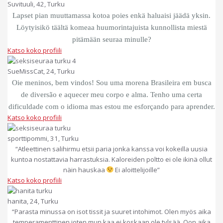
Suvituuli, 42, Turku
Lapset pian muuttamassa kotoa poies enkä haluaisi jäädä yksin.
Löytyisikö täältä komeaa huumorintajuista kunnollista miestä
pitämään seuraa minulle?
Katso koko profiili
SueMissCat, 24, Turku
Oie meninos, bem vindos! Sou uma morena Brasileira em busca
de diversão e aquecer meu corpo e alma. Tenho uma certa
dificuldade com o idioma mas estou me esforçando para aprender.
Katso koko profiili
sporttipommi, 31, Turku
“Atleettinen salihirmu etsii paria jonka kanssa voi kokeilla uusia
kuntoa nostattavia harrastuksia. Kaloreiden poltto ei ole ikinä ollut
näin hauskaa
Ei aloittelijoille”
Katso koko profiili
hanita, 24, Turku
“Parasta minussa on isot tissit ja suuret intohimot. Olen myös aika
temperamenttinen joten mun kaa ei koskaan ole tylsää. Oon aika