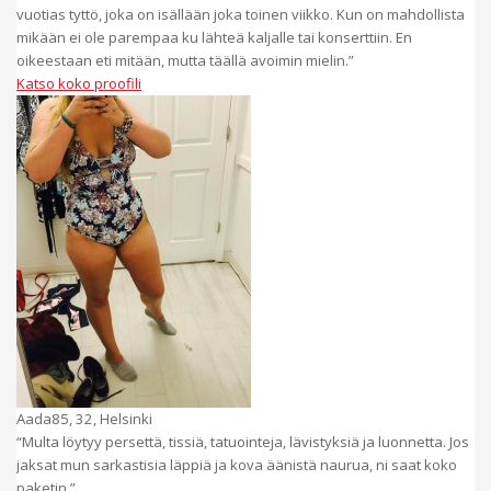
vuotias tyttö, joka on isällään joka toinen viikko. Kun on mahdollista
mikään ei ole parempaa ku lähteä kaljalle tai konserttiin. En
oikeestaan eti mitään, mutta täällä avoimin mielin.”
Katso koko proofili
Aada85, 32, Helsinki
“Multa löytyy persettä, tissiä, tatuointeja, lävistyksiä ja luonnetta. Jos
jaksat mun sarkastisia läppiä ja kova äänistä naurua, ni saat koko
paketin.”