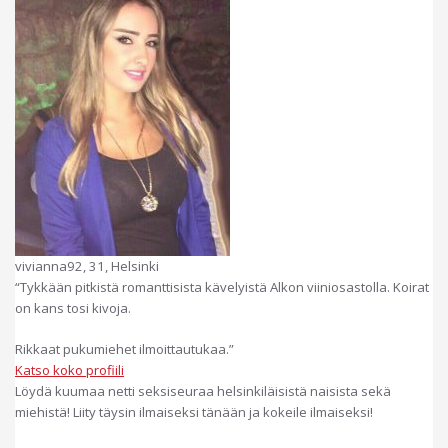
vivianna92, 31, Helsinki
“Tykkään pitkistä romanttisista kävelyistä Alkon viiniosastolla. Koirat
on kans tosi kivoja.
Rikkaat pukumiehet ilmoittautukaa.”
Katso koko profiili
Löydä kuumaa netti seksiseuraa helsinkiläisistä naisista sekä
miehistä! Liity täysin ilmaiseksi tänään ja kokeile ilmaiseksi!