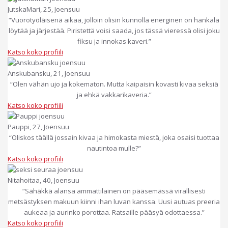
JutskaMari, 25, Joensuu
“Vuorotyöläisenä aikaa, jolloin olisin kunnolla energinen on hankala
löytää ja järjestää. Piristettä voisi saada, jos tässä vieressä olisi joku
fiksu ja innokas kaveri.”
Katso koko profiili
Anskubansku, 21, Joensuu
“Olen vähän ujo ja kokematon. Mutta kaipaisin kovasti kivaa seksiä
ja ehkä vakkarikaveria.”
Katso koko profiili
Pauppi, 27, Joensuu
“Oliskos täällä jossain kivaa ja himokasta miestä, joka osaisi tuottaa
nautintoa mulle?”
Katso koko profiili
Nitahoitaa, 40, Joensuu
“Sähäkkä alansa ammattilainen on pääsemässä virallisesti
metsästyksen makuun kiinni ihan luvan kanssa. Uusi autuas preeria
aukeaa ja aurinko porottaa. Ratsaille pääsyä odottaessa.”
Katso koko profiili