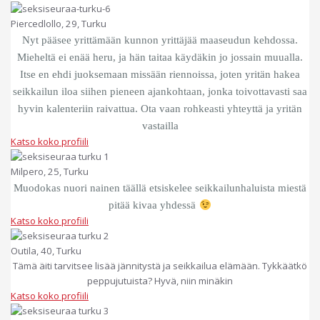
Piercedlollo, 29, Turku
Nyt pääsee yrittämään kunnon yrittäjää maaseudun kehdossa.
Mieheltä ei enää heru, ja hän taitaa käydäkin jo jossain muualla.
Itse en ehdi juoksemaan missään riennoissa, joten yritän hakea
seikkailun iloa siihen pieneen ajankohtaan, jonka toivottavasti saa
hyvin kalenteriin raivattua. Ota vaan rohkeasti yhteyttä ja yritän
vastailla
Katso koko profiili
Milpero, 25, Turku
Muodokas nuori nainen täällä etsiskelee seikkailunhaluista miestä
pitää kivaa yhdessä
Katso koko profiili
Outila, 40, Turku
Tämä äiti tarvitsee lisää jännitystä ja seikkailua elämään. Tykkäätkö
peppujutuista? Hyvä, niin minäkin
Katso koko profiili