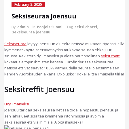
February 5, 2025
Seksiseuraa Joensuu
By
admin
in
Pohjois Suomi
Tag
seksi chatti
,
seksiseuraa joensuu
Seksiseuraa
löytyy joensuun alueelta netissä mukavan ripeästi, sillä
kymmenet käyttäjät etsivät nytkin mukavaa seuraa ehkä juuri
sinusta. Rekisteröidy ilmaiseksi ja aloita nautinnollinen
seksi chatti
kokemus aitojen ihmisten kanssa. Eurofinderissä seksiseuraa
netissä etsivät saavat 100% varmuudella seuraa jo ensimmäisen
kahden vuorokauden aikana. Etkö usko? Kokeile itse ilmaisella tilillä!
Seksitreffit Joensuu
Liity ilmaiseksi
Joensuu tarjoaa seksiseuraa netissä todella nopeasti. Joensuu ja
sen lähialueet sisältää kymmeniä intohimoisia ja avoimia
seksiseuraa etsiviä ihimisiä. Aloita ilmaiseksi!