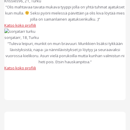
Krissies96, 21, Turku
“Olis mahtavaa tavata mukava tyyppi jolla on yhtä tuhmat ajatukset
kuin mulla.
Seksi pyörii mielessä päivittäin ja olis kiva löytää mies
jolla on samanlainen ajatuksenkulku. ;)”
Katso koko profiili
sonjatarr, 18, Turku
“Tuleva leipuri, munkit on mun bravuuri. Munkkien lisäksi tykkään
lävistyksistä, napa- ja nännilävistykset jo löytyy ja seuraavaksi
vuorossa kielikoru. Asun vielä porukoilla mutta kunhan valmistun ni
heti pois. Etsin hauskanpitoa.”
Katso koko profiili