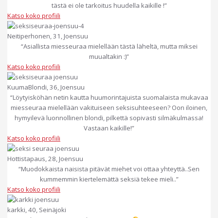
tästä ei ole tarkoitus huudella kaikille !”
Katso koko profiili
Neitiperhonen, 31, Joensuu
“Asiallista miesseuraa mielellään tästä läheltä, mutta miksei
muualtakin :)”
Katso koko profiili
KuumaBlondi, 36, Joensuu
“Löytyisköhän netin kautta huumorintajuista suomalaista mukavaa
miesseuraa mielellään vakituiseen seksisuhteeseen? Oon iloinen,
hymyilevä luonnollinen blondi, pilkettä sopivasti silmäkulmassa!
Vastaan kaikille!”
Katso koko profiili
Hottistapaus, 28, Joensuu
“Muodokkaista naisista pitävät miehet voi ottaa yhteyttä..Sen
kummemmin kiertelemättä seksiä tekee mieli..”
Katso koko profiili
karkki, 40, Seinäjoki