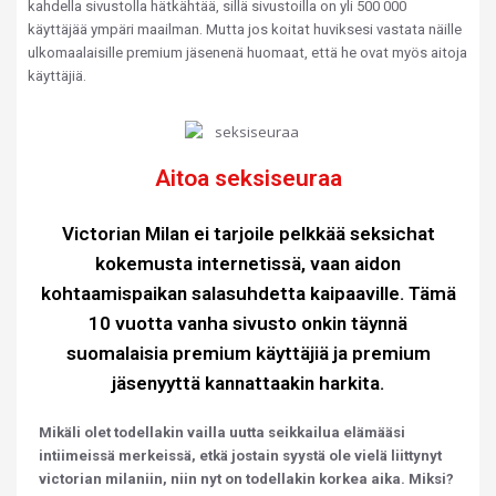
kahdella sivustolla hätkähtää, sillä sivustoilla on yli 500 000
käyttäjää ympäri maailman. Mutta jos koitat huviksesi vastata näille
ulkomaalaisille premium jäsenenä huomaat, että he ovat myös aitoja
käyttäjiä.
Aitoa seksiseuraa
Victorian Milan ei tarjoile pelkkää seksichat
kokemusta internetissä, vaan aidon
kohtaamispaikan salasuhdetta kaipaaville. Tämä
10 vuotta vanha sivusto onkin täynnä
suomalaisia premium käyttäjiä ja premium
jäsenyyttä kannattaakin harkita.
Mikäli olet todellakin vailla uutta seikkailua elämääsi
intiimeissä merkeissä, etkä jostain syystä ole vielä liittynyt
victorian milaniin, niin nyt on todellakin korkea aika. Miksi?