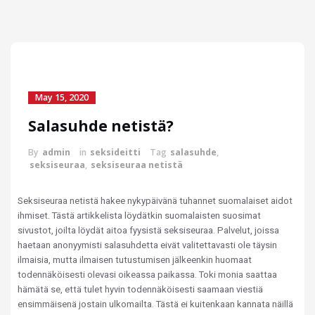
May 15, 2020
Salasuhde netistä?
By
admin
in
seksideitti
Tag
salasuhde
,
seksiseuraa
,
seksiseuraa netistä
Seksiseuraa netistä hakee nykypäivänä tuhannet suomalaiset aidot
ihmiset. Tästä artikkelista löydätkin suomalaisten suosimat
sivustot, joilta löydät aitoa fyysistä seksiseuraa. Palvelut, joissa
haetaan anonyymisti salasuhdetta eivät valitettavasti ole täysin
ilmaisia, mutta ilmaisen tutustumisen jälkeenkin huomaat
todennäköisesti olevasi oikeassa paikassa. Toki monia saattaa
hämätä se, että tulet hyvin todennäköisesti saamaan viestiä
ensimmäisenä jostain ulkomailta. Tästä ei kuitenkaan kannata näillä