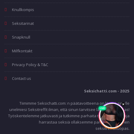
Knullkompis
Seksitarinat
Snapknull
Milfkontakt
Privacy Policy & T&C
Contact us
Seksichatti.com - 2025
Tiimimme Seksichatti.com: n päätavoitteena on löytää sinulle
unelmiesi Seksitreffit ilman, että sinun tarvitsee lähteä liian kauas!
Työskentelemme jatkuvasti ja tutkimme parhaita tapoja ja paikkoja
harrastaa seksiä ollaksemme paras suomalainen
seksitreffailuopas.