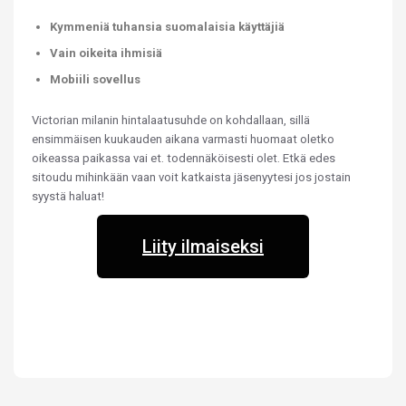
Kymmeniä tuhansia suomalaisia käyttäjiä
Vain oikeita ihmisiä
Mobiili sovellus
Victorian milanin hintalaatusuhde on kohdallaan, sillä
ensimmäisen kuukauden aikana varmasti huomaat oletko
oikeassa paikassa vai et. todennäköisesti olet. Etkä edes
sitoudu mihinkään vaan voit katkaista jäsenyytesi jos jostain
syystä haluat!
Liity ilmaiseksi