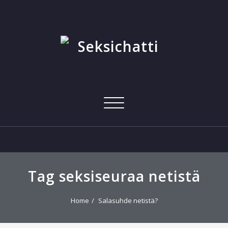
Skip
to
content
Toggle
navigation
Tag seksiseuraa netistä
Home
Salasuhde netistä?