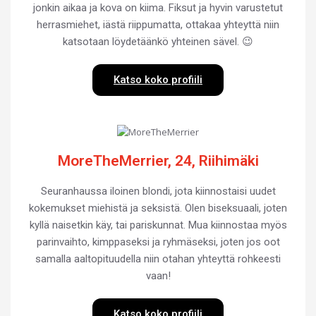
jonkin aikaa ja kova on kiima. Fiksut ja hyvin varustetut
herrasmiehet, iästä riippumatta, ottakaa yhteyttä niin
katsotaan löydetäänkö yhteinen sävel. 😉
Katso koko profiili
MoreTheMerrier, 24, Riihimäki
Seuranhaussa iloinen blondi, jota kiinnostaisi uudet
kokemukset miehistä ja seksistä. Olen biseksuaali, joten
kyllä naisetkin käy, tai pariskunnat. Mua kiinnostaa myös
parinvaihto, kimppaseksi ja ryhmäseksi, joten jos oot
samalla aaltopituudella niin otahan yhteyttä rohkeesti
vaan!
Katso koko profiili