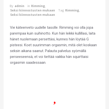
By
admin
in
Rimming
,
Seksi kiinnostusten mukaan
Tag
Rimming
,
Seksi kiinnostusten mukaan
Vie käteenveto uudelle tasolle. Rimming voi olla jopa
parempaa kuin suihinotto. Kun hän leikkii kullillasi, laita
hänet nuolemaan persettäsi, kunnes hän löytää G
pisteesi. Koet suurimman orgasmin, mitä olet koskaan
seksin aikana saanut. Palauta palvelus syömällä
perseeseensä, et voi tiettää vaikka hän squirttaisi
orgasmin saadessaan.