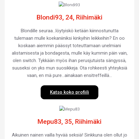
Blondi93, 24, Riihimäki
Blondille seuraa…löytyiskö ketään kiinnostunutta
tulemaan mulle koekaniiniksi kinkyihin leikkeihin? En oo
koskaan aiemmin päässyt toteuttamaan unelmiani
alistamisesta ja bondagesta, mulle käy kummin päin vain,
olen switch. Tykkään myös ihan perusjutuista sängyssä,
suuseksi on yks mun suosikkeja. Ota rohkeesti yhteyksiä
vaan, en mä pure…ainakaan ensitreffeillä…
Katso koko profiili
Mepu83, 35, Riihimäki
Aikuinen nainen vailla hyvää seksiä! Sinkkuna olen ollut jo