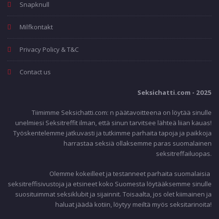
Snapknull
Milfkontakt
Privacy Policy & T&C
Contact us
Seksichatti.com - 2025
Tiimimme Seksichatti.com: n päätavoitteena on löytää sinulle
unelmiesi Seksitreffit ilman, että sinun tarvitsee lähteä liian kauas!
Työskentelemme jatkuvasti ja tutkimme parhaita tapoja ja paikkoja
harrastaa seksiä ollaksemme paras suomalainen
seksitreffailuopas.
Olemme kokeilleet ja testanneet parhaita suomalaisia ​​
seksitreffisivustoja ja etsineet koko Suomesta löytääksemme sinulle
suosituimmat seksiklubit ja sijainnit. Toisaalta, jos olet kiimainen ja
haluat jäädä kotiin, löytyy meiltä myös seksitarinoita!