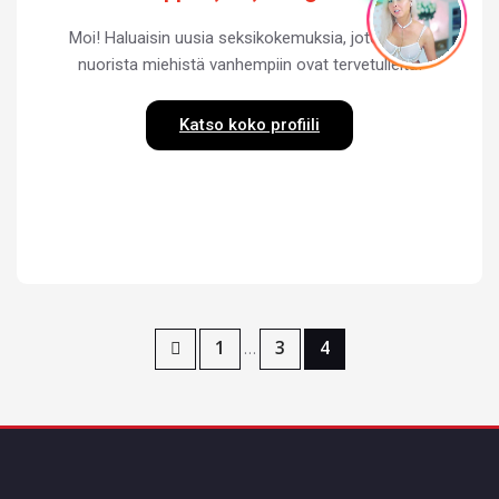
Moi! Haluaisin uusia seksikokemuksia, joten kaikki
nuorista miehistä vanhempiin ovat tervetulleita!
Katso koko profiili
1
3
4
…