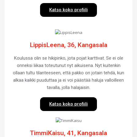
Katso koko profiili
LippisLeena, 36, Kangasala
Koulussa olin se hikipinko, jota pojat karttivat. Se ei ole
onneksi liikaa toteutunut nyt aikuisena. Nyt kuitenkin
ollaan tultu tilanteeseen, että pakko on jotain tehdä, kun
alkaa kaikki puuduttaa ja ei voi päästää haluja valloilleen
tavalla, jolla halajaisin.
Katso koko profiili
TimmiKaisu, 41, Kangasala