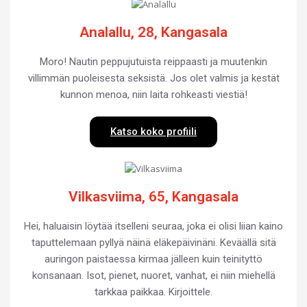
Analallu, 28, Kangasala
Moro! Nautin peppujutuista reippaasti ja muutenkin
villimmän puoleisesta seksistä. Jos olet valmis ja kestät
kunnon menoa, niin laita rohkeasti viestiä!
Katso koko profiili
Vilkasviima, 65, Kangasala
Hei, haluaisin löytää itselleni seuraa, joka ei olisi liian kaino
taputtelemaan pyllyä näinä eläkepäivinäni. Keväällä sitä
auringon paistaessa kirmaa jälleen kuin teinityttö
konsanaan. Isot, pienet, nuoret, vanhat, ei niin miehellä
tarkkaa paikkaa. Kirjoittele.