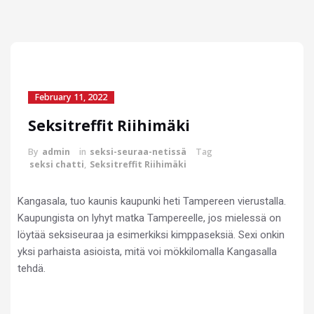
February 11, 2022
Seksitreffit Riihimäki
By
admin
in
seksi-seuraa-netissä
Tag
seksi chatti
,
Seksitreffit Riihimäki
Kangasala, tuo kaunis kaupunki heti Tampereen vierustalla.
Kaupungista on lyhyt matka Tampereelle, jos mielessä on
löytää seksiseuraa ja esimerkiksi kimppaseksiä. Sexi onkin
yksi parhaista asioista, mitä voi mökkilomalla Kangasalla
tehdä.