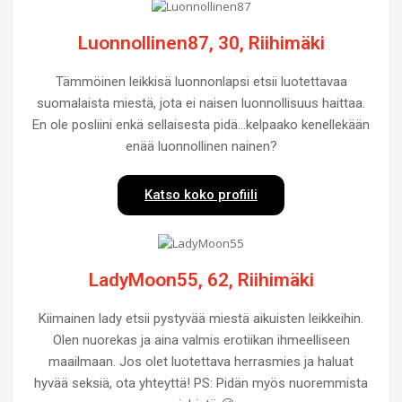
Luonnollinen87, 30, Riihimäki
Tämmöinen leikkisä luonnonlapsi etsii luotettavaa
suomalaista miestä, jota ei naisen luonnollisuus haittaa.
En ole posliini enkä sellaisesta pidä…kelpaako kenellekään
enää luonnollinen nainen?
Katso koko profiili
LadyMoon55, 62, Riihimäki
Kiimainen lady etsii pystyvää miestä aikuisten leikkeihin.
Olen nuorekas ja aina valmis erotiikan ihmeelliseen
maailmaan. Jos olet luotettava herrasmies ja haluat
hyvää seksiä, ota yhteyttä! PS: Pidän myös nuoremmista