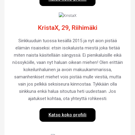
KristaX, 29, Riihimäki
Sinkkuuduin tuossa kesällä 2015 ja nyt aion pistää
elämän risaiseksi: etsin isokaluista miestä joka tietää
miten naista käsitellään sängyssä. Ei pienikaluisille eikä
nössyköille, vaan nyt haluan oikean miehen! Olen erittäin
kokeilunhaluinen ja avoin makuukammarissa,
samanhenkiset miehet vois pistää mulle viestiä, mutta
vain jos pelkkä seksiseura kiinnostaa. Tykkään olla
sinkkuna enkä halua sitoutua heti uudestaan. Jos
ajatukset kohtaa, ota yhteyttä rohkeesti.
Katso koko profiili