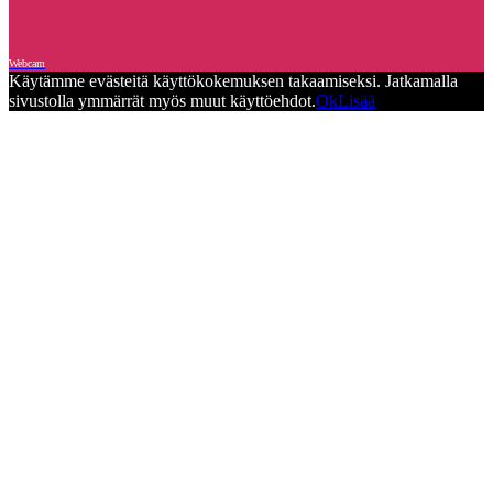
Webcam
Käytämme evästeitä käyttökokemuksen takaamiseksi. Jatkamalla
sivustolla ymmärrät myös muut käyttöehdot.
Ok
Lisää