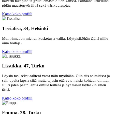
kaverin takapihalta grillailemasta oluen kanssa. Parhaana urheiluna
pidän maastopyöräilyä sekä värikuulasotaa.
Katso koko profiili
Tissialisa, 34, Helsinki
Mun rinnat on miehen kosketusta vailla. Löytyisiköhän täältä niille
oma hoitaja?
Katso koko profiili
Lissukka, 47, Turku
Löysin tosi seksuaaliteni vasta näin myöhään. Olin siis naimisissa ja
sain upeita lapsia siitä mutta tajusin että veto naisia kohtaan oli liian
suuri joten päätn lähtiä omille teilleni ja nyt minut löytääkin sitten
tästä.
Katso koko profiili
Emppa, 28, Turku