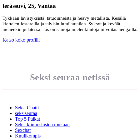
terässuvi, 25, Vantaa
Tykkään lävistyksistä, tatuoinneista ja heavy metallista. Kesällä
kiertelen festareilla ja talvisin lumilautailen. Syksyt ja keväät
meneekin pelatessa. Jos on samoja mielenkiintoja ni voitas hengailla.
Katso koko profiili
Seksi seuraa netissä
Seksi Chatti
seksiseuraa
Top 5 Paikat
Seksi kiinnostusten mukaan
Sexchat
Knullkompis