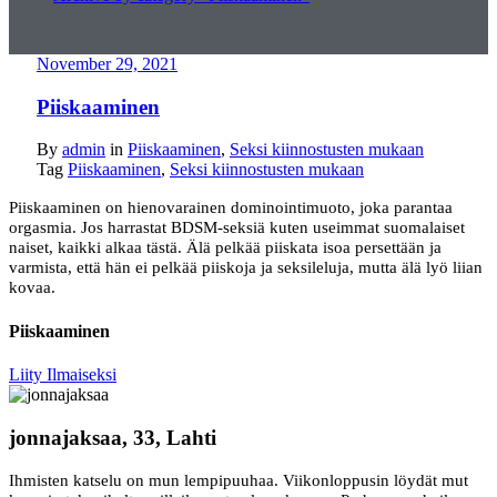
November 29, 2021
Piiskaaminen
By
admin
in
Piiskaaminen
,
Seksi kiinnostusten mukaan
Tag
Piiskaaminen
,
Seksi kiinnostusten mukaan
Piiskaaminen on hienovarainen dominointimuoto, joka parantaa
orgasmia. Jos harrastat BDSM-seksiä kuten useimmat suomalaiset
naiset, kaikki alkaa tästä. Älä pelkää piiskata isoa persettään ja
varmista, että hän ei pelkää piiskoja ja seksileluja, mutta älä lyö liian
kovaa.
Piiskaaminen
Liity Ilmaiseksi
jonnajaksaa, 33, Lahti
Ihmisten katselu on mun lempipuuhaa. Viikonloppusin löydät mut