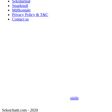
Seksitarinat
Snapknull
Milfkontakt
Privacy Policy & T&C
Contact us
Seksichatti.com - 2025
Tiimimme Seksichatti.com: n päätavoitteena on löytää sinulle
unelmiesi Seksitreffit ilman, että sinun tarvitsee lähteä liian kauas!
Työskentelemme jatkuvasti ja tutkimme parhaita tapoja ja paikkoja
harrastaa seksiä ollaksemme paras suomalainen seksitreffailuopas.
Olemme kokeilleet ja testanneet parhaita suomalaisia ​​
seksitreffisivustoja ja etsineet koko Suomesta löytääksemme sinulle
suosituimmat seksiklubit ja sijainnit. Toisaalta, jos olet kiimainen ja
haluat jäädä kotiin, löytyy meiltä myös seksitarinoita!
Missiomme on tehdä seksikokemuksestasi paras mahdollinen sinulle
ja henkilölle, jonka kanssa aiot kohdata...
Paras paikka löytää pikapano Suomesta on
täällä
.
Seksichatti.com - 2020