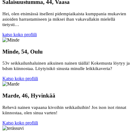
Salaisuustumma, 44, Vaasa
Hei, olen etsimässä itselleni pidempiaikaista kumppania mukavien
asioiden harrastamiseen ja miksei ihan vakavallakin mielellä
tietysti…
katso koko profiili
Minde, 54, Oulu
53v seikkailunhaluinen aikuinen nainen täällä! Kokemusta löytyy ja
bdsm kiinnostaa. Löytyisikö sinusta minulle leikkikaveria?
Katso koko profiili
Marde, 46, Hyvinkää
Rehevä nainen vapaana kivoihin seikkailuihin! Jos ison isot rinnat
kiinnostaa, olen sinua varten!
Katso koko profiili