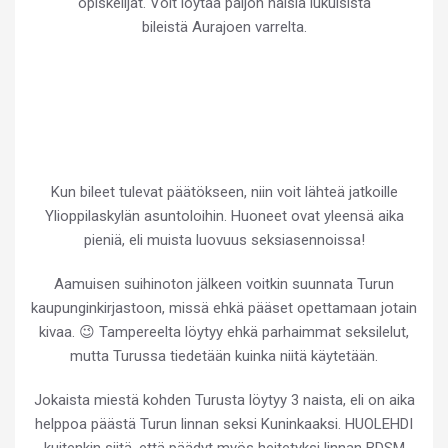
opiskelijat. Voit löytää paljon naisia lukuisista
bileistä Aurajoen varrelta.
Kun bileet tulevat päätökseen, niin voit lähteä jatkoille
Ylioppilaskylän asuntoloihin. Huoneet ovat yleensä aika
pieniä, eli muista luovuus seksiasennoissa!
Aamuisen suihinoton jälkeen voitkin suunnata Turun
kaupunginkirjastoon, missä ehkä pääset opettamaan jotain
kivaa. 😉 Tampereelta löytyy ehkä parhaimmat seksilelut,
mutta Turussa tiedetään kuinka niitä käytetään.
Jokaista miestä kohden Turusta löytyy 3 naista, eli on aika
helppoa päästä Turun linnan seksi Kuninkaaksi. HUOLEHDI