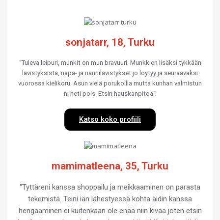
sonjatarr, 18, Turku
“Tuleva leipuri, munkit on mun bravuuri. Munkkien lisäksi tykkään
lävistyksistä, napa- ja nännilävistykset jo löytyy ja seuraavaksi
vuorossa kielikoru. Asun vielä porukoilla mutta kunhan valmistun
ni heti pois. Etsin hauskanpitoa.”
Katso koko profiili
mamimatleena, 35, Turku
“Tyttäreni kanssa shoppailu ja meikkaaminen on parasta
tekemistä. Teini iän lähestyessä kohta äidin kanssa
hengaaminen ei kuitenkaan ole enää niin kivaa joten etsin