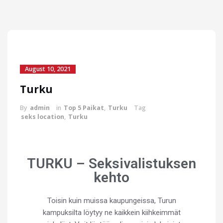
August 10, 2021
Turku
By
admin
in
Top 5 Paikat
,
Turku
Tag
seks location
,
Turku
TURKU – Seksivalistuksen
kehto
Toisin kuin muissa kaupungeissa, Turun
kampuksilta löytyy ne kaikkein kiihkeimmät