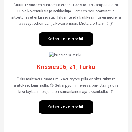
“Juuri 15 vuoden suhteesta eronnut 32 vuotias kampaaja etsii
uusia kokemuksia ja seikkailuja. Perheen perustamiset ja
sitoutumiset ei kiinnosta. Haluan tehdä kaikkea mitä en nuorena
päässyt tekemään ja kokeilemaan. Mistä aloittaisin? ;)”
Katso koko profiili
Krissies96, 21, Turku
“Olis mahtavaa tavata mukava tyyppi jolla on yhtä tuhmat
ajatukset kuin mulla. 😉 Seksi pyörii mielessä päivittäin ja olis
kiva löytää mies jolla on samanlainen ajatuksenkulku. ;)”
Katso koko profiili