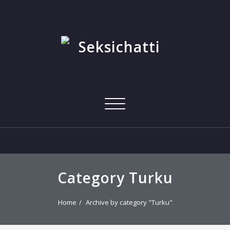
Skip
to
content
Toggle
navigation
Category Turku
Home
Archive by category "Turku"