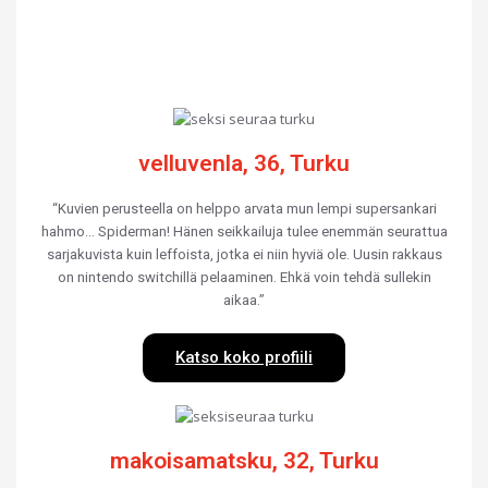
velluvenla, 36, Turku
“Kuvien perusteella on helppo arvata mun lempi supersankari
hahmo… Spiderman! Hänen seikkailuja tulee enemmän seurattua
sarjakuvista kuin leffoista, jotka ei niin hyviä ole. Uusin rakkaus
on nintendo switchillä pelaaminen. Ehkä voin tehdä sullekin
aikaa.”
Katso koko profiili
makoisamatsku, 32, Turku