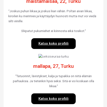
maistamaisaa, 22, Turku
“Joskus puhun liikaa ja joskus liian vähän. Poltan aivan liikaa,
kiroilen ku merimies ja käyttäydyn huonosti mutta mut voi viedä
silti viinille.
Sliipatut pukumiehet ei kiinnosta eikä tosikot.”
Katso koko profiili
mallapa, 27, Turku
“Tatuoinnit, lävistykset, kalja ja tupakka on niitä elämän
parhauksia. Ja tietenkin hyvä seksi. Sitä ei voi koskaan olla
liikaa.”
Katso koko profiili