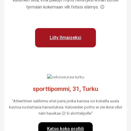
kuitenkin siitä, että päädyt myös heitetyksi linnan BDSM
tyrmään kokemaan villi fetissi elämys. 😉
Liity Ilmaiseksi
sporttipommi, 31, Turku
“Atleettinen salihirmu etsii paria jonka kanssa voi kokeilla uusia
kuntoa nostattavia harrastuksia. Kaloreiden poltto ei ole ikinä ollut
näin hauskaa 😉 Ei aloittelijoille”
Katso koko profiili