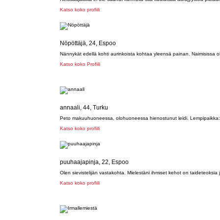
Katso koko profiili
Nöpöttäjä, 24, Espoo
Nännykät edellä kohti aurinkoista kohtaa yleensä painan. Naimisissa ole
Katso koko Profiili
annaali, 44, Turku
Peto makuuhuoneessa, olohuoneessa hienostunut leidi. Lempipaikka: au
Katso koko profiili
puuhaajapinja, 22, Espoo
Olen sievistelijän vastakohta. Mielestäni ihmiset kehot on taideteoks
Katso koko profiili