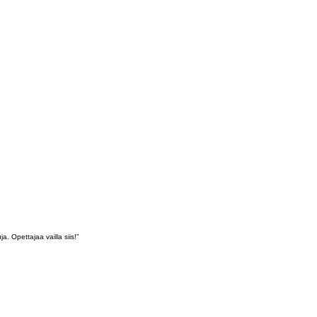
 Opettajaa vailla siis!”