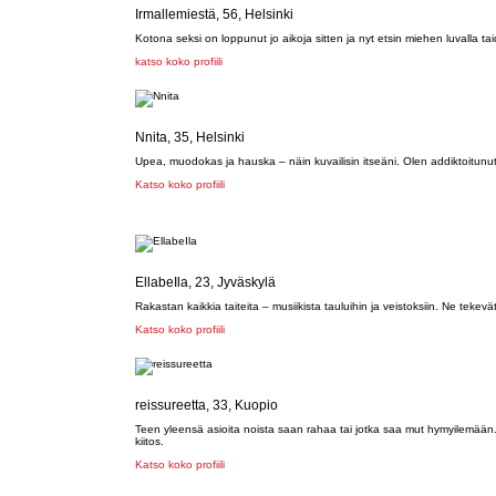
Irmallemiestä, 56, Helsinki
Kotona seksi on loppunut jo aikoja sitten ja nyt etsin miehen luvalla
katso koko profiili
Nnita, 35, Helsinki
Upea, muodokas ja hauska – näin kuvailisin itseäni. Olen addiktoitunut 
Katso koko profiili
EllabeIla, 23, Jyväskylä
Rakastan kaikkia taiteita – musiikista tauluihin ja veistoksiin. Ne tekev
Katso koko profiili
reissureetta, 33, Kuopio
Teen yleensä asioita noista saan rahaa tai jotka saa mut hymyilemään.
kiitos.
Katso koko profiili