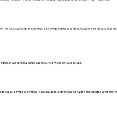
n, mutta kuivahtanut on juttumme. Siitä syystä salaisesti ja luottamuksella etsin uutta juttuseura
ringon alla rannalla drinkki kädessä. Aina mielenkiintoista seuraa.
ia joita kuuluu näyttää ja arvostaa. Tulevaisuuden suunnitelma on näiden taideteosten verhoamine