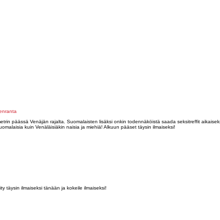
enranta
in päässä Venäjän rajalta. Suomalaisten lisäksi onkin todennäköistä saada seksitreffit aikaisek
alaisia kuin Venäläisiäkin naisia ja miehiä! Alkuun pääset täysin ilmaiseksi!
ty täysin ilmaiseksi tänään ja kokeile ilmaiseksi!