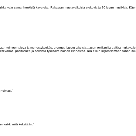
aikka vain samanhenkisiä kavereita. Rakastan mustavalkoisia elokuvia ja 70 luvun musiikkia. Käyn m
n toimeentuleva ja menestyksekäs, eronnut, lapset aikuisia…asun omillani ja paikka mukavalle 
itsevarma, positiivinen ja seksistä tykkäävä nainen kiinnostaa, niin eikun kirjoittelemaan tähän s
unelmasi.”
an kaikki mitä keksitään.”