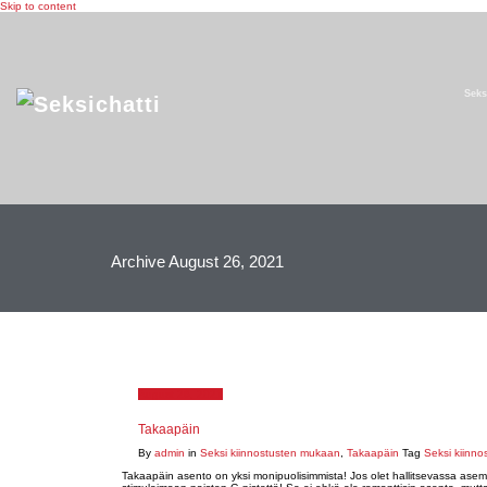
Skip to content
Seks
Archive August 26, 2021
August 26, 2021
Takaapäin
By
admin
in
Seksi kiinnostusten mukaan
,
Takaapäin
Tag
Seksi kiinn
Takaapäin asento on yksi monipuolisimmista! Jos olet hallitsevassa asemas