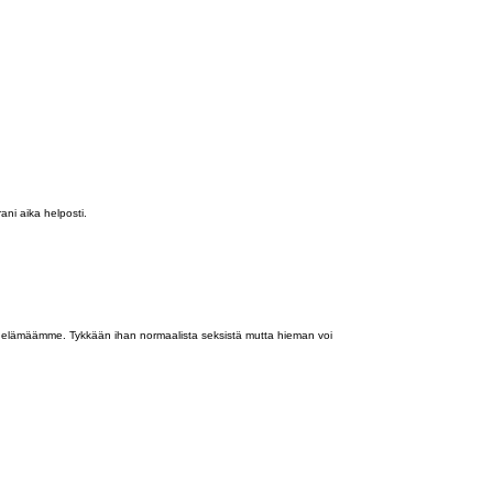
ni aika helposti.
e elämäämme. Tykkään ihan normaalista seksistä mutta hieman voi