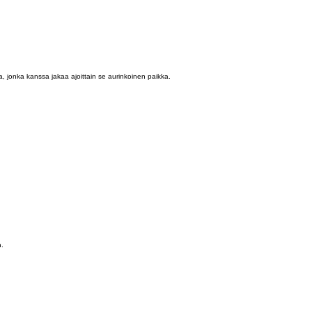
a, jonka kanssa jakaa ajoittain se aurinkoinen paikka.
n.