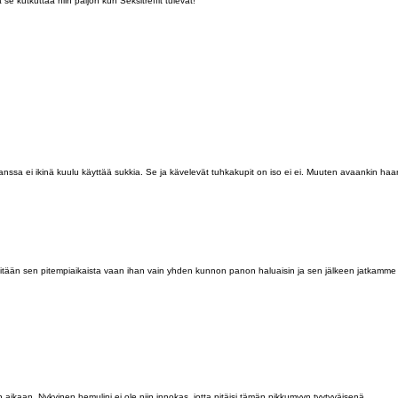
se kutkuttaa niin paljon kun Seksitreffit tulevat!
ssa ei ikinä kuulu käyttää sukkia. Se ja kävelevät tuhkakupit on iso ei ei. Muuten avaankin haara
mitään sen pitempiaikaista vaan ihan vain yhden kunnon panon haluaisin ja sen jälkeen jatkamm
n aikaan. Nykyinen hemulini ei ole niin innokas, jotta pitäisi tämän pikkumyyn tyytyväisenä…