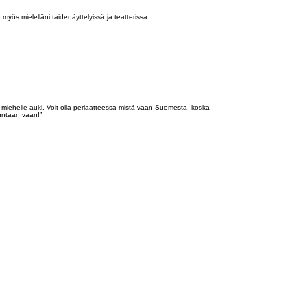
yös mielelläni taidenäyttelyissä ja teatterissa.
miehelle auki. Voit olla periaatteessa mistä vaan Suomesta, koska
uuntaan vaan!”