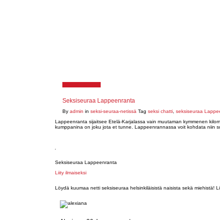
August 26, 2021
Seksiseuraa Lappeenranta
By
admin
in
seksi-seuraa-netissä
Tag
seksi chatti
,
seksiseuraa Lappe
Lappeenranta sijaitsee Etelä-Karjalassa vain muutaman kymmenen kilometr
kumppanina on joku jota et tunne. Lappeenrannassa voit kohdata niin suom
Seksiseuraa Lappeenranta
Liity ilmaiseksi
Löydä kuumaa netti seksiseuraa helsinkiläisistä naisista sekä miehistä! Lii