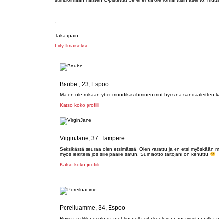
stimuloimaan naisten G-pistettä! Se ei ehkä ole romanttisin asento, mutta 
Takaapäin
Liity Ilmaiseksi
Baube , 23, Espoo
Mä en ole mikään yber muodikas ihminen mut hyi stna sandaaleitten kan
Katso koko profiili
VirginJane, 37. Tampere
Seksikästä seuraa olen etsimässä. Olen varattu ja en etsi myöskään 
myös leikitellä jos sille päälle satun. Suihinotto taitojani on kehuttu
Katso koko profiili
Poreiluamme, 34, Espoo
Reissaajalikka ei ole saanut kunnolla sitä kuuluisaa aurajyystöä pitkää