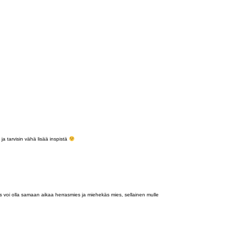
ja tarvisin vähä lisää inspistä
 voi olla samaan aikaa herrasmies ja miehekäs mies, sellainen mulle