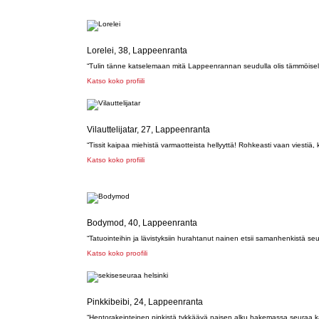
Lorelei, 38, Lappeenranta
“Tulin tänne katselemaan mitä Lappeenrannan seudulla olis tämmöiselle 
Katso koko profiili
Vilauttelijatar, 27, Lappeenranta
“Tissit kaipaa miehistä varmaotteista hellyyttä! Rohkeasti vaan viestiä, ki
Katso koko profiili
Bodymod, 40, Lappeenranta
“Tatuointeihin ja lävistyksiin hurahtanut nainen etsii samanhenkistä 
Katso koko proofili
Pinkkibeibi, 24, Lappeenranta
“Hentorakeinteinen pinkistä tykkäävä naisen alku hakemassa seuraa 