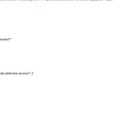
vässäni?”
ulta järkevää seuraa? :)”