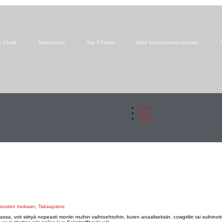
i Chatti
Seksiseuraa
Top 5 Paikat
Seksi kiinnostusten mukaan
Home
2021
August
ostusten mukaan
,
Takaapäine
sa, voit siirtyä nopeasti moniin muihin vaihtoehtoihin, kuten anaaliseksiin, cowgirliin tai suihin