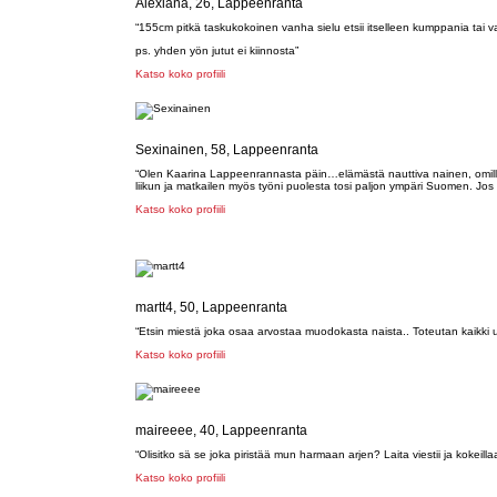
Alexiana, 26, Lappeenranta
“155cm pitkä taskukokoinen vanha sielu etsii itselleen kumppania tai v
ps. yhden yön jutut ei kiinnosta”
Katso koko profiili
Sexinainen, 58, Lappeenranta
“Olen Kaarina Lappeenrannasta päin…elämästä nauttiva nainen, omillaa
liikun ja matkailen myös työni puolesta tosi paljon ympäri Suomen. Jos 
Katso koko profiili
martt4, 50, Lappeenranta
“Etsin miestä joka osaa arvostaa muodokasta naista.. Toteutan kaikki 
Katso koko profiili
maireeee, 40, Lappeenranta
“Olisitko sä se joka piristää mun harmaan arjen? Laita viestii ja kokeilla
Katso koko profiili