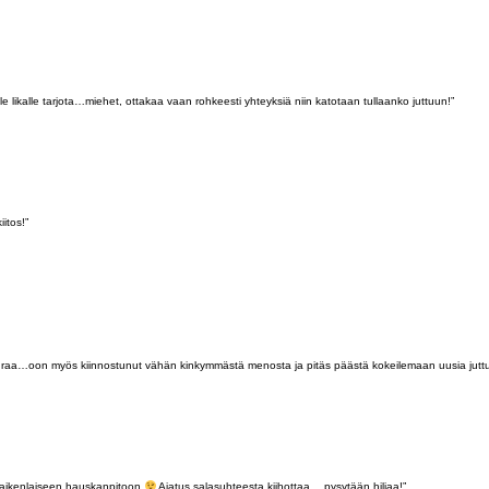
likalle tarjota…miehet, ottakaa vaan rohkeesti yhteyksiä niin katotaan tullaanko juttuun!”
itos!”
seuraa…oon myös kiinnostunut vähän kinkymmästä menosta ja pitäs päästä kokeilemaan uusia juttuja.
kaikenlaiseen hauskanpitoon
Ajatus salasuhteesta kiihottaa… pysytään hiljaa!”