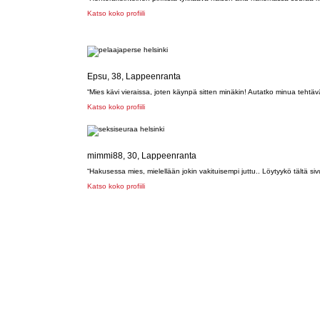
Katso koko profiili
Epsu, 38, Lappeenranta
“Mies kävi vieraissa, joten käynpä sitten minäkin! Autatko minua tehtä
Katso koko profiili
mimmi88, 30, Lappeenranta
“Hakusessa mies, mielellään jokin vakituisempi juttu.. Löytyykö tältä siv
Katso koko profiili