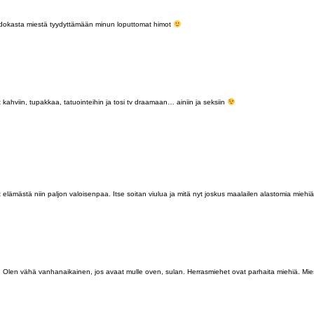
 taidokasta miestä tyydyttämään minun loputtomat himot
kahviin, tupakkaa, tatuointeihin ja tosi tv draamaan… ainiin ja seksiin
ät elämästä niin paljon valoisenpaa. Itse soitan viulua ja mitä nyt joskus maalailen alastomia miehiä 
 Olen vähä vanhanaikainen, jos avaat mulle oven, sulan. Herrasmiehet ovat parhaita miehiä. Mies