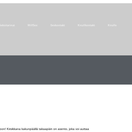
Seksitarinat
MilfSex
Sexkontakt
Knullkontakt
Knulle
ottoon! Kirsikkana kakunpäällä takaapäin on asento, joka voi auttaa