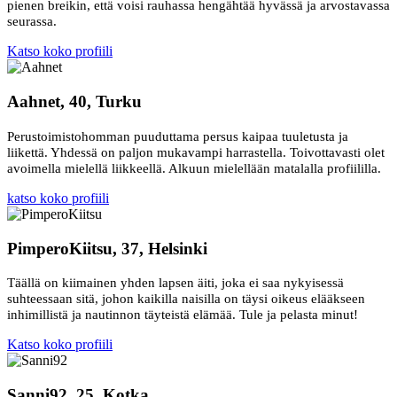
pienen breikin, että voisi rauhassa hengähtää hyvässä ja arvostavassa
seurassa.
Katso koko profiili
Aahnet, 40, Turku
Perustoimistohomman puuduttama persus kaipaa tuuletusta ja
liikettä. Yhdessä on paljon mukavampi harrastella. Toivottavasti olet
avoimella mielellä liikkeellä. Alkuun mielellään matalalla profiililla.
katso koko profiili
PimperoKiitsu, 37, Helsinki
Täällä on kiimainen yhden lapsen äiti, joka ei saa nykyisessä
suhteessaan sitä, johon kaikilla naisilla on täysi oikeus elääkseen
inhimillistä ja nautinnon täyteistä elämää. Tule ja pelasta minut!
Katso koko profiili
Sanni92, 25, Kotka