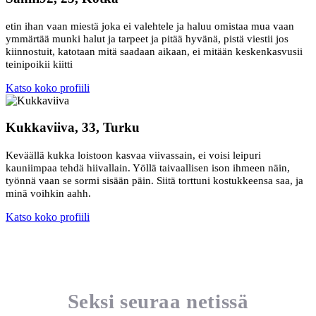
etin ihan vaan miestä joka ei valehtele ja haluu omistaa mua vaan
ymmärtää munki halut ja tarpeet ja pitää hyvänä, pistä viestii jos
kiinnostuit, katotaan mitä saadaan aikaan, ei mitään keskenkasvusii
teinipoikii kiitti
Katso koko profiili
Kukkaviiva, 33, Turku
Keväällä kukka loistoon kasvaa viivassain, ei voisi leipuri
kauniimpaa tehdä hiivallain. Yöllä taivaallisen ison ihmeen näin,
työnnä vaan se sormi sisään päin. Siitä torttuni kostukkeensa saa, ja
minä voihkin aahh.
Katso koko profiili
Seksi seuraa netissä