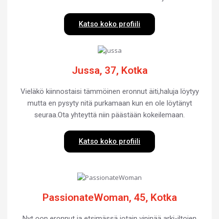
Katso koko profiili
Jussa, 37, Kotka
Vieläkö kiinnostaisi tämmöinen eronnut äiti,haluja löytyy
mutta en pysyty nitä purkamaan kun en ole löytänyt
seuraa.Ota yhteyttä niin päästään kokeilemaan.
Katso koko profiili
PassionateWoman, 45, Kotka
Nyt oon eronnut ja etsimässä jotain vipinää arki-iltojen