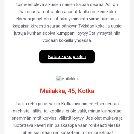
toimeentuleva aikuinen nainen kaipaa seuraa..Äiti on
thaimaasta mutta olen asunut täällä melkein koko
elämäni ja nyt on ollut aika yksinäistä viime aikoina ja
kaipaisin kiireesti seuraa sänkyyn.Tykkään kokeilla uusia
juttuja kunhan sopiva kumppani löytyy.Ota yhteyttä niin
voidaan kokeilla yhdessä.
Katso koko profiili
Mailakka, 45, Kotka
Täällä rehti ja pirtsakka Kotkalaisnainen! Etsin seuraa
miehistä, iälläsi tai koollasi ei ole väliä, minua kiinnostaa
enemmän mitä korviesi välistä löytyy. Jos olet mukava ja
luotettava kaveri niin paiskaappa vaan rohkeasti viestiä
tähän suuntaan niin katsotaan mihin se johtaa!