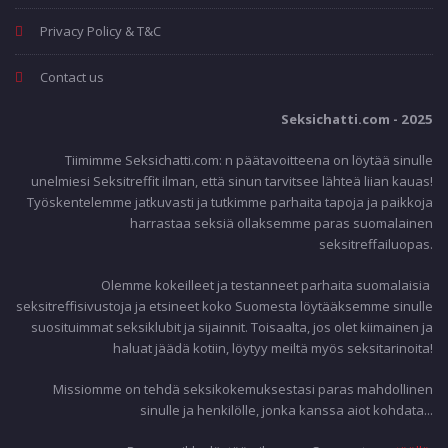
Privacy Policy & T&C
Contact us
Seksichatti.com - 2025
Tiimimme Seksichatti.com: n päätavoitteena on löytää sinulle
unelmiesi Seksitreffit ilman, että sinun tarvitsee lähteä liian kauas!
Työskentelemme jatkuvasti ja tutkimme parhaita tapoja ja paikkoja
harrastaa seksiä ollaksemme paras suomalainen
seksitreffailuopas.
Olemme kokeilleet ja testanneet parhaita suomalaisia ​​
seksitreffisivustoja ja etsineet koko Suomesta löytääksemme sinulle
suosituimmat seksiklubit ja sijainnit. Toisaalta, jos olet kiimainen ja
haluat jäädä kotiin, löytyy meiltä myös seksitarinoita!
Missiomme on tehdä seksikokemuksestasi paras mahdollinen
sinulle ja henkilölle, jonka kanssa aiot kohdata...