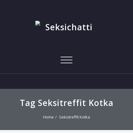
Skip
to
content
Toggle
navigation
Tag Seksitreffit Kotka
Home
Seksitreffit Kotka