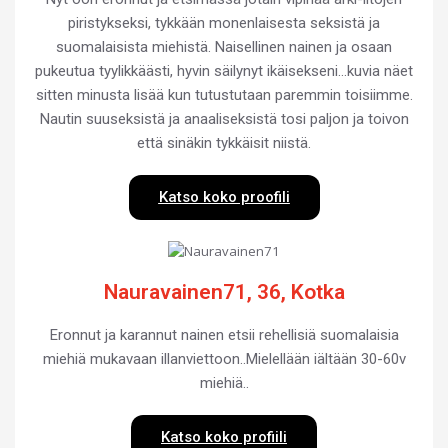
piristykseksi, tykkään monenlaisesta seksistä ja
suomalaisista miehistä. Naisellinen nainen ja osaan
pukeutua tyylikkäästi, hyvin säilynyt ikäisekseni…kuvia näet
sitten minusta lisää kun tutustutaan paremmin toisiimme.
Nautin suuseksistä ja anaaliseksistä tosi paljon ja toivon
että sinäkin tykkäisit niistä.
Katso koko proofili
Nauravainen71, 36, Kotka
Eronnut ja karannut nainen etsii rehellisiä suomalaisia
miehiä mukavaan illanviettoon..Mielellään iältään 30-60v
miehiä..
Katso koko profiili